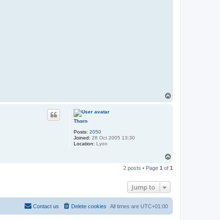
T
o
p
Thorn
Posts:
2050
Joined:
28 Oct 2005 13:30
Location:
Lyon
T
o
2 posts • Page
1
of
1
p
Jump to
Contact us
Delete cookies
All times are
UTC+01:00