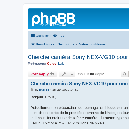
Quick links
FAQ
Board index
Technique
Autres problèmes
Cherche caméra Sony NEX-VG10 pour u
Moderators:
Guido
,
Lully
S
Post Reply
Cherche caméra Sony NEX-VG10 pour une s
P
by
phprod
»
15 Jan 2012 14:51
o
s
Bonjour à tous,
t
Actuellement en préparation de tournage, on bloque sur un
Lors d'une soirée de la première semaine de février, on 
et il nous faudrait une deuxième caméra, du même type ou
CMOS Exmor APS-C 14,2 millions de pixels.