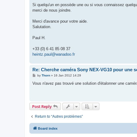
Si quelqu'un en possède une ou si vous connaissez quelqu'
merci de nous joindre.
Merci d'avance pour votre aide.
Salutation.
Paul H.
+33 (0) 6 41 85 08 37
heintz.paul@wanadoo.fr
Re: Cherche caméra Sony NEX-VG10 pour une so
P
by
Thorn
»
16 Jan 2012 14:29
o
s
Vous n'avez pas trouvé une solution d'étalonner une caméra
t
Post Reply
Return to “Autres problèmes”
Board index