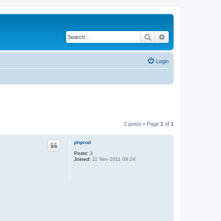
Search
Advanced search
Login
2 posts • Page
1
of
1
phprod
Posts:
3
Joined:
11 Nov 2011 09:24