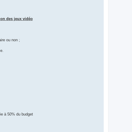
ion des jeux vidéo
aire ou non ;
le.
nnée à 50% du budget