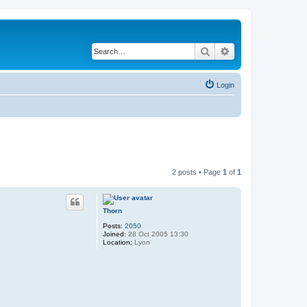
Search
Advanced search
Login
2 posts • Page
1
of
1
Thorn
Posts:
2050
Joined:
28 Oct 2005 13:30
Location:
Lyon