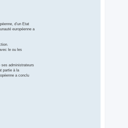
opéenne, d’un Etat
mmunauté européenne a
tion.
avec le ou les
de ses administrateurs
 partie à la
uropéenne a conclu