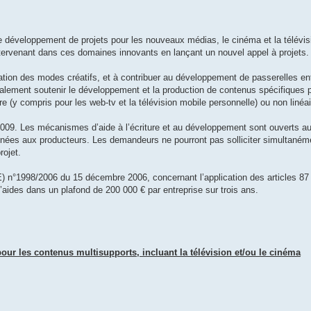
r le développement de projets pour les nouveaux médias, le cinéma et la télévis
tervenant dans ces domaines innovants en lançant un nouvel appel à projets.
ication des modes créatifs, et à contribuer au développement de passerelles e
galement soutenir le développement et la production de contenus spécifiques po
re (y compris pour les web-tv et la télévision mobile personnelle) ou non linéai
2009. Les mécanismes d’aide à l’écriture et au développement sont ouverts au
tinées aux producteurs. Les demandeurs ne pourront pas solliciter simultaném
ojet.
n°1998/2006 du 15 décembre 2006, concernant l’application des articles 87 e
d’aides dans un plafond de 200 000 € par entreprise sur trois ans.
pour les contenus multisupports, incluant la télévision et/ou le cinéma