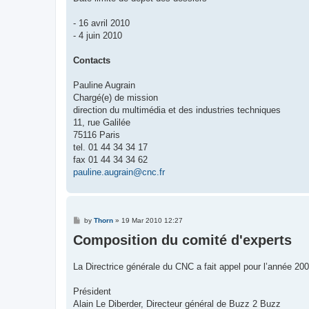
- 16 avril 2010
- 4 juin 2010
Contacts
Pauline Augrain
Chargé(e) de mission
direction du multimédia et des industries techniques
11, rue Galilée
75116 Paris
tel. 01 44 34 34 17
fax 01 44 34 34 62
pauline.augrain@cnc.fr
P
by
Thorn
»
19 Mar 2010 12:27
o
Composition du comité d'experts
s
t
La Directrice générale du CNC a fait appel pour l’année 2
Président
Alain Le Diberder, Directeur général de Buzz 2 Buzz