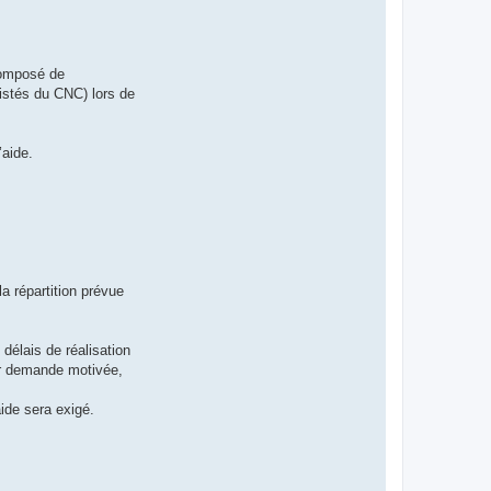
composé de
sistés du CNC) lors de
’aide.
la répartition prévue
délais de réalisation
sur demande motivée,
aide sera exigé.