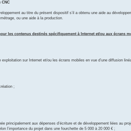
u CNC
éveloppement au titre du présent dispositif s’il a obtenu une aide au développ
 métrage, ou une aide à la production.
pour les contenus destinés spécifiquement à Internet et/ou aux écrans mo
 exploitation sur Internet et/ou les écrans mobiles en vue d’une diffusion liné
création ;
inée principalement aux dépenses d’écriture et de développement liées au proje
lon l’importance du projet dans une fourchette de 5 000 à 20 000 € ;