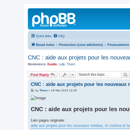
Quick links
FAQ
Board index
Production (zone adhérents)
Financements
CNC : aide aux projets pour les nouve
Moderators:
Guido
,
Lully
,
Thorn
S
Post Reply
CNC : aide aux projets pour les nouveaux 
P
by
Thorn
»
19 Mar 2010 12:26
o
s
t
CNC : aide aux projets pour les nou
Lien pages originale :
aide aux projets pour les nouveaux médias, le cinéma et la