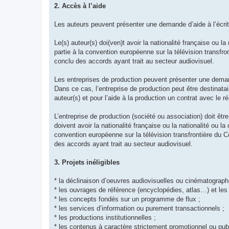
2. Accès à l’aide
Les auteurs peuvent présenter une demande d’aide à l’écri
Le(s) auteur(s) doi(ven)t avoir la nationalité française ou
partie à la convention européenne sur la télévision transf
conclu des accords ayant trait au secteur audiovisuel.
Les entreprises de production peuvent présenter une deman
Dans ce cas, l’entreprise de production peut être destinata
auteur(s) et pour l’aide à la production un contrat avec le ré
L’entreprise de production (société ou association) doit êtr
doivent avoir la nationalité française ou la nationalité ou
convention européenne sur la télévision transfrontière du
des accords ayant trait au secteur audiovisuel.
3. Projets inéligibles
* la déclinaison d’oeuvres audiovisuelles ou cinématograph
* les ouvrages de référence (encyclopédies, atlas…) et les 
* les concepts fondés sur un programme de flux ;
* les services d’information ou purement transactionnels ;
* les productions institutionnelles ;
* les contenus à caractère strictement promotionnel ou publi