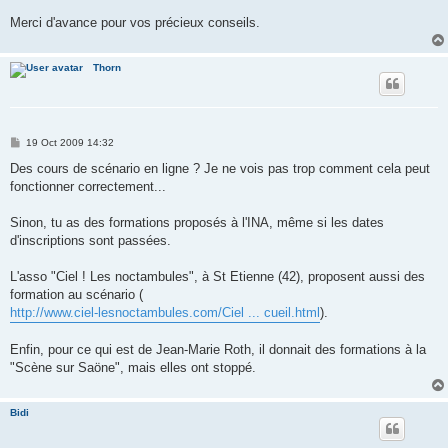
Merci d'avance pour vos précieux conseils.
Thorn
P
19 Oct 2009 14:32
o
s
Des cours de scénario en ligne ? Je ne vois pas trop comment cela peut
t
fonctionner correctement...
Sinon, tu as des formations proposés à l'INA, même si les dates
d'inscriptions sont passées.
L'asso "Ciel ! Les noctambules", à St Etienne (42), proposent aussi des
formation au scénario (
http://www.ciel-lesnoctambules.com/Ciel ... cueil.html
).
Enfin, pour ce qui est de Jean-Marie Roth, il donnait des formations à la
"Scène sur Saöne", mais elles ont stoppé.
Bidi