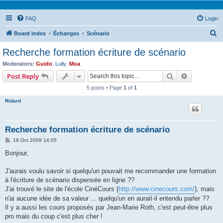
FAQ
Login
S
Board index
Échanges
Scénario
e
Recherche formation écriture de scénario
a
Moderators:
Guido
,
Lully
,
Moa
r
Search
Advanced s
Post Reply
c
5 posts • Page
1
of
1
h
Ridard
Recherche formation écriture de scénario
P
19 Oct 2009 14:05
o
s
Bonjour,
t
J'aurais voulu savoir si quelqu'un pouvait me recommander une formation
à l'écriture de scénario dispensée en ligne ??
J'ai trouvé le site de l'école CinéCours (
http://www.cinecours.com/
), mais
n'ai aucune idée de sa valeur ... quelqu'un en aurait-il entendu parler ??
Il y a aussi les cours proposés par Jean-Marie Roth, c'est peut-être plus
pro mais du coup c'est plus cher !