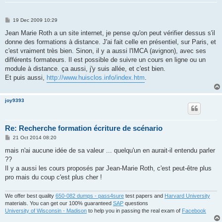
P
19 Dec 2009 10:29
o
s
Jean Marie Roth a un site internet, je pense qu'on peut vérifier dessus s'il
t
donne des formations à distance. J'ai fait celle en présentiel, sur Paris, et
c'est vraiment très bien. Sinon, il y a aussi l'IMCA (avignon), avec ses
différents formateurs. Il est possible de suivre un cours en ligne ou un
module à distance. ça aussi, j'y suis allée, et c'est bien.
Et puis aussi,
http://www.huisclos.info/index.htm
.
joy9393
Re: Recherche formation écriture de scénario
P
21 Oct 2014 08:20
o
s
mais n'ai aucune idée de sa valeur ... quelqu'un en aurait-il entendu parler
t
??
Il y a aussi les cours proposés par Jean-Marie Roth, c'est peut-être plus
pro mais du coup c'est plus cher !
We offer best quality
650-082 dumps - pass4sure
test papers and
Harvard University
materials. You can get our 100% guaranteed
SAP
questions
University of Wisconsin - Madison
to help you in passing the real exam of
Facebook