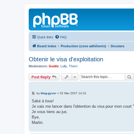
Quick links
FAQ
Board index
Production (zone adhérents)
Dossiers
Obtenir le visa d'exploitation
Moderators:
Guido
,
Lully
,
Thorn
S
Post Reply
P
by
blag-gyver
»
02 Mar 2007 14:31
o
s
Salut à tous!
t
Je vais me lancer dans l'obtention du visa pour mon court "U
Je vous tiens au jus.
Bye,
Martin.