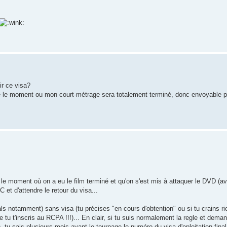
ir ce visa?
ntre le moment ou mon court-métrage sera totalement terminé, donc envoyable po
le moment où on a eu le film terminé et qu'on s'est mis à attaquer le DVD (av
 et d'attendre le retour du visa...
als notamment) sans visa (tu précises "en cours d'obtention" ou si tu crains r
t'inscris au RCPA !!!)... En clair, si tu suis normalement la regle et demand
tu sais plusieurs mois avant le tournage le numéro du visa d'eploitation final 