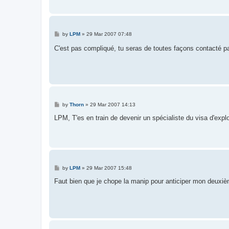
P
by
LPM
»
29 Mar 2007 07:48
o
s
C'est pas compliqué, tu seras de toutes façons contacté pa
t
P
by
Thorn
»
29 Mar 2007 14:13
o
s
LPM, T'es en train de devenir un spécialiste du visa d'explo
t
P
by
LPM
»
29 Mar 2007 15:48
o
s
Faut bien que je chope la manip pour anticiper mon deuxiè
t