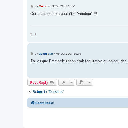
P
by
Guido
»
09 Oct 2007 10:53
o
s
Oui, mais ce sera peut-être "vendeur" !!!
t
?... !
P
by
georgique
»
09 Oct 2007 19:07
o
s
J'ai vu que l'immatriculation était facultative au niveau d
t
Post Reply
Return to “Dossiers”
Board index