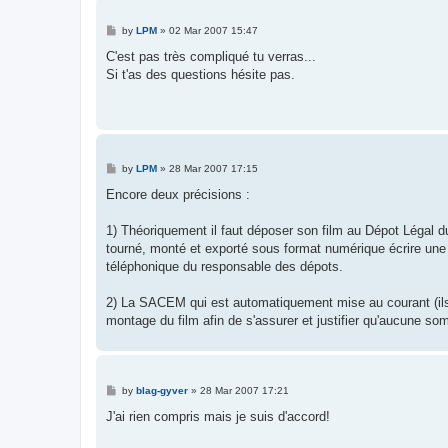
P
by
LPM
»
02 Mar 2007 15:47
o
s
C'est pas très compliqué tu verras...
t
Si t'as des questions hésite pas.
P
by
LPM
»
28 Mar 2007 17:15
o
s
Encore deux précisions :
t
1) Théoriquement il faut déposer son film au Dépot Légal d
tourné, monté et exporté sous format numérique écrire une a
téléphonique du responsable des dépots.
2) La SACEM qui est automatiquement mise au courant (ils d
montage du film afin de s'assurer et justifier qu'aucune som
P
by
blag-gyver
»
28 Mar 2007 17:21
o
s
J'ai rien compris mais je suis d'accord!
t