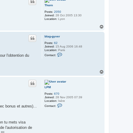
t
Thorn
L
P
Posts:
2050
M
Joined:
28 Oct 2005 13:30
Location:
Lyon
T
o
p
blag-gyver
Posts:
62
Joined:
15 Aug 2006 16:48
Location:
Paris
C
ur l'obtention du
Contact:
o
n
t
a
T
c
t
o
b
p
l
a
LPM
g
-
Posts:
670
g
Joined:
28 Nov 2005 07:39
y
Location:
Isère
v
C
ec bonus et autres)...
Contact:
e
o
r
n
t
a
ien tu mets visa
c
t
e l'autorisation de
L
!!!
P