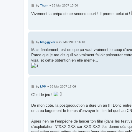
P
by
Thorn
»
29 Mar 2007 15:50
o
s
Vivement la prépa de ce second court ! Il promet celui-ci !
t
P
by
blag-gyver
»
29 Mar 2007 16:13
o
s
Mais finalement, est-ce que ça vaut vraiment le coup d'avo
t
Parce que je me dis qu'il va vraiment falloir poireauter e
visa, et cette obtention en elle même...
P
by
LPM
»
29 Mar 2007 17:06
o
s
C'est le jeu !
t
De mon coté, la postproduction a duré un an !!! Donc entre 
on a eu largement le temps d'envoyer le film tel quel au CNC
Après rien ne t'empêche de lancer ton film (dans les festiv
d'exploitation N°XXX XXX car XXX XXX t'es donné dès que tu 
production avant même de tourner (pour récuperer des sub), 