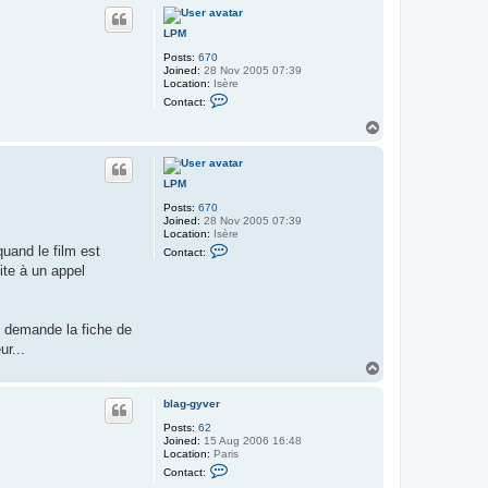
p
a
g
-
LPM
g
Posts:
670
y
Joined:
28 Nov 2005 07:39
v
Location:
Isère
e
C
r
Contact:
o
n
T
t
o
a
p
c
t
LPM
L
P
Posts:
670
M
Joined:
28 Nov 2005 07:39
Location:
Isère
C
uand le film est
Contact:
o
ite à un appel
n
t
a
c
t
) demande la fiche de
L
ur...
P
M
T
o
p
blag-gyver
Posts:
62
Joined:
15 Aug 2006 16:48
Location:
Paris
C
Contact:
o