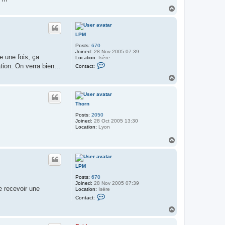
M
T
o
p
LPM
Posts:
670
Joined:
28 Nov 2005 07:39
e une fois, ça
Location:
Isère
C
tion. On verra bien...
Contact:
o
n
T
t
o
a
p
c
t
Thorn
L
P
Posts:
2050
M
Joined:
28 Oct 2005 13:30
Location:
Lyon
T
o
p
LPM
Posts:
670
Joined:
28 Nov 2005 07:39
e recevoir une
Location:
Isère
C
Contact:
o
n
T
t
o
a
p
c