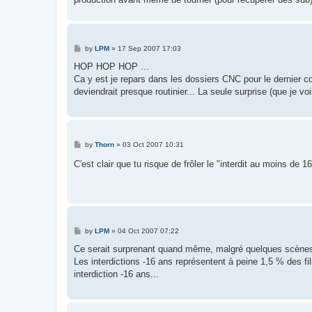
P
by
LPM
»
17 Sep 2007 17:03
o
s
HOP HOP HOP ...
t
Ca y est je repars dans les dossiers CNC pour le dernier c
deviendrait presque routinier... La seule surprise (que je vo
P
by
Thorn
»
03 Oct 2007 10:31
o
s
C'est clair que tu risque de frôler le "interdit au moins de 
t
P
by
LPM
»
04 Oct 2007 07:22
o
s
Ce serait surprenant quand même, malgré quelques scènes
t
Les interdictions -16 ans représentent à peine 1,5 % des fi
interdiction -16 ans...