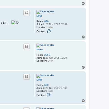
n
T
t
o
a
c
p
t
b
LPM
l
Posts:
670
a
e CNC...
Joined:
28 Nov 2005 07:39
g
Location:
Isère
-
C
g
Contact:
o
y
n
v
T
t
e
o
a
r
p
c
t
Thorn
L
P
Posts:
2050
M
Joined:
28 Oct 2005 13:30
Location:
Lyon
T
o
p
LPM
Posts:
670
Joined:
28 Nov 2005 07:39
Location:
Isère
C
Contact:
o
n
T
t
o
a
p
c