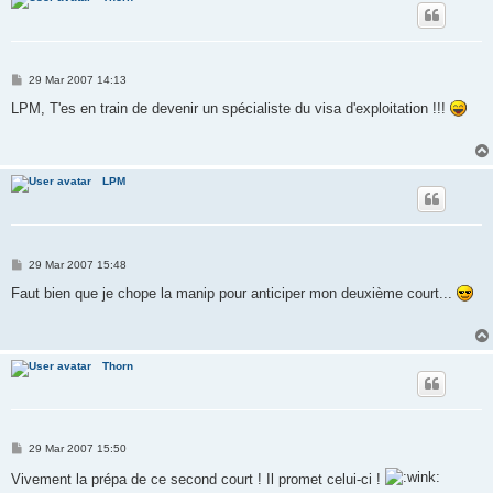
P
29 Mar 2007 14:13
o
s
LPM, T'es en train de devenir un spécialiste du visa d'exploitation !!!
t
LPM
P
29 Mar 2007 15:48
o
s
Faut bien que je chope la manip pour anticiper mon deuxième court...
t
Thorn
P
29 Mar 2007 15:50
o
s
Vivement la prépa de ce second court ! Il promet celui-ci !
t