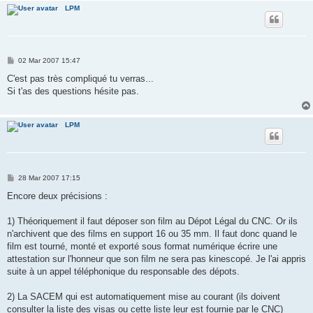
LPM
P
02 Mar 2007 15:47
o
s
C'est pas très compliqué tu verras...
t
Si t'as des questions hésite pas.
LPM
P
28 Mar 2007 17:15
o
s
Encore deux précisions :
t
1) Théoriquement il faut déposer son film au Dépot Légal du CNC. Or ils
n'archivent que des films en support 16 ou 35 mm. Il faut donc quand le
film est tourné, monté et exporté sous format numérique écrire une
attestation sur l'honneur que son film ne sera pas kinescopé. Je l'ai appris
suite à un appel téléphonique du responsable des dépots.
2) La SACEM qui est automatiquement mise au courant (ils doivent
consulter la liste des visas ou cette liste leur est fournie par le CNC)