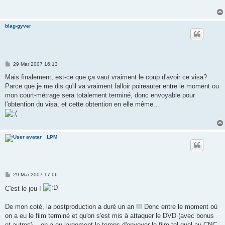
blag-gyver
P
29 Mar 2007 16:13
o
s
Mais finalement, est-ce que ça vaut vraiment le coup d'avoir ce visa?
t
Parce que je me dis qu'il va vraiment falloir poireauter entre le moment ou
mon court-métrage sera totalement terminé, donc envoyable pour
l'obtention du visa, et cette obtention en elle même...
LPM
P
29 Mar 2007 17:06
o
s
C'est le jeu !
t
De mon coté, la postproduction a duré un an !!! Donc entre le moment où
on a eu le film terminé et qu'on s'est mis à attaquer le DVD (avec bonus
et autres)... on a eu largement le temps d'envoyer le film tel quel au CNC