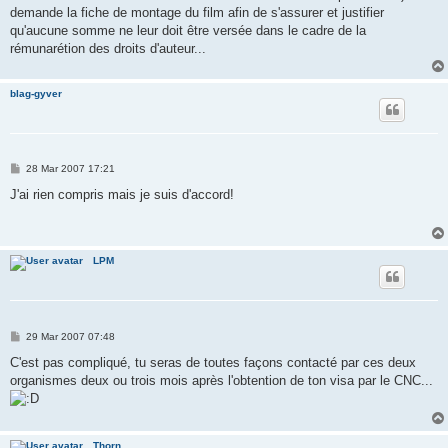
demande la fiche de montage du film afin de s'assurer et justifier
qu'aucune somme ne leur doit être versée dans le cadre de la
rémunarétion des droits d'auteur...
blag-gyver
P
28 Mar 2007 17:21
o
s
J'ai rien compris mais je suis d'accord!
t
LPM
P
29 Mar 2007 07:48
o
s
C'est pas compliqué, tu seras de toutes façons contacté par ces deux
t
organismes deux ou trois mois après l'obtention de ton visa par le CNC...
Thorn