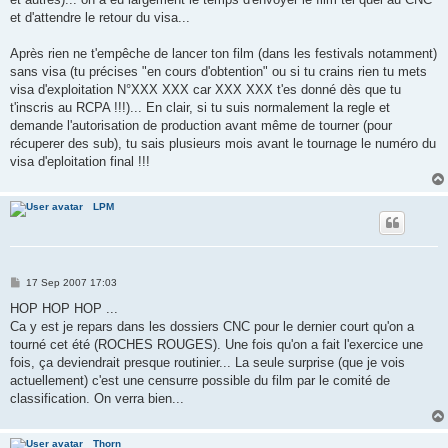
et d'attendre le retour du visa...
Après rien ne t'empêche de lancer ton film (dans les festivals notamment)
sans visa (tu précises "en cours d'obtention" ou si tu crains rien tu mets
visa d'exploitation N°XXX XXX car XXX XXX t'es donné dès que tu
t'inscris au RCPA !!!)... En clair, si tu suis normalement la regle et
demande l'autorisation de production avant même de tourner (pour
récuperer des sub), tu sais plusieurs mois avant le tournage le numéro du
visa d'eploitation final !!!
LPM
P
17 Sep 2007 17:03
o
s
HOP HOP HOP ...
t
Ca y est je repars dans les dossiers CNC pour le dernier court qu'on a
tourné cet été (ROCHES ROUGES). Une fois qu'on a fait l'exercice une
fois, ça deviendrait presque routinier... La seule surprise (que je vois
actuellement) c'est une censurre possible du film par le comité de
classification. On verra bien...
Thorn