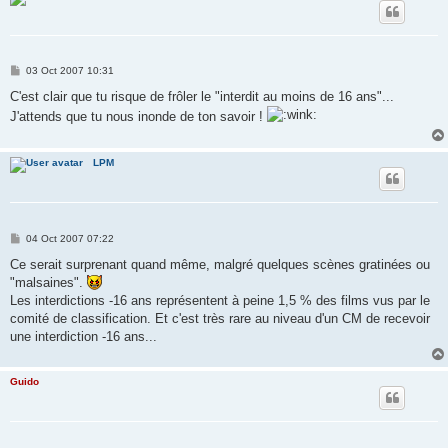
P
03 Oct 2007 10:31
o
s
C'est clair que tu risque de frôler le "interdit au moins de 16 ans"...
t
J'attends que tu nous inonde de ton savoir !
LPM
P
04 Oct 2007 07:22
o
s
Ce serait surprenant quand même, malgré quelques scènes gratinées ou
t
"malsaines".
Les interdictions -16 ans représentent à peine 1,5 % des films vus par le
comité de classification. Et c'est très rare au niveau d'un CM de recevoir
une interdiction -16 ans...
Guido