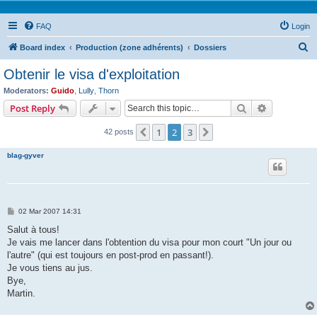
FAQ
Login
S
Board index
Production (zone adhérents)
Dossiers
e
Obtenir le visa d'exploitation
a
Moderators:
Guido
,
Lully
,
Thorn
r
Search
Advanced s
Post Reply
c
1
2
3
Previous
Next
42 posts
h
blag-gyver
P
02 Mar 2007 14:31
o
s
Salut à tous!
t
Je vais me lancer dans l'obtention du visa pour mon court "Un jour ou
l'autre" (qui est toujours en post-prod en passant!).
Je vous tiens au jus.
Bye,
Martin.