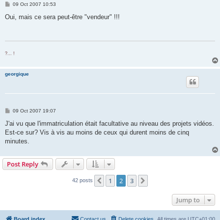
P
09 Oct 2007 10:53
o
s
Oui, mais ce sera peut-être "vendeur" !!!
t
?... !
georgique
P
09 Oct 2007 19:07
o
s
J'ai vu que l'immatriculation était facultative au niveau des projets vidéos.
t
Est-ce sur? Vis à vis au moins de ceux qui durent moins de cinq
minutes.
Post Reply
1
2
3
Previous
Next
42 posts
Jump to
Board index
Contact us
Delete cookies
All times are
UTC+01:00