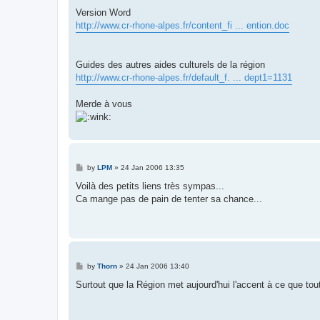
Version Word
http://www.cr-rhone-alpes.fr/content_fi ... ention.doc
Guides des autres aides culturels de la région
http://www.cr-rhone-alpes.fr/default_f. ... dept1=1131
Merde à vous
P
by
LPM
»
24 Jan 2006 13:35
o
s
Voilà des petits liens très sympas...
t
Ca mange pas de pain de tenter sa chance...
P
by
Thorn
»
24 Jan 2006 13:40
o
s
Surtout que la Région met aujourd'hui l'accent à ce que tou
t