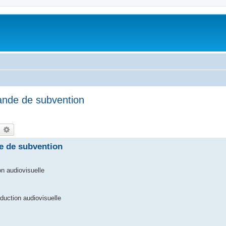
ande de subvention
earch
Advanced search
e de subvention
on audiovisuelle
duction audiovisuelle