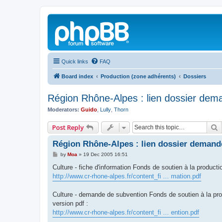
Quick links
FAQ
Board index
Production (zone adhérents)
Dossiers
Région Rhône-Alpes : lien dossier dem
Moderators:
Guido
,
Lully
,
Thorn
S
Post Reply
Région Rhône-Alpes : lien dossier demand
P
by
Moa
»
19 Dec 2005 16:51
o
s
Culture - fiche d'information Fonds de soutien à la producti
t
http://www.cr-rhone-alpes.fr/content_fi ... mation.pdf
Culture - demande de subvention Fonds de soutien à la pro
version pdf :
http://www.cr-rhone-alpes.fr/content_fi ... ention.pdf