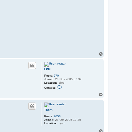
a
T
o
p
LPM
Posts:
670
Joined:
28 Nov 2005 07:39
Location:
Isère
C
Contact:
o
n
T
t
o
a
p
c
t
Thorn
L
P
Posts:
2050
M
Joined:
28 Oct 2005 13:30
Location:
Lyon
T