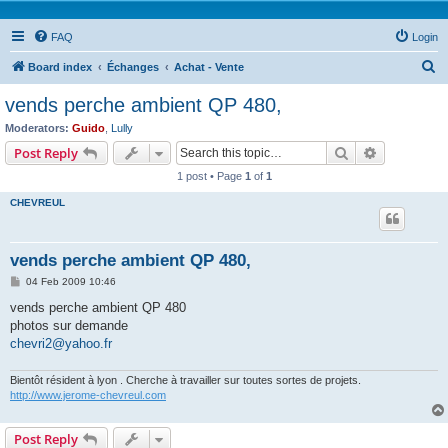
FAQ
Login
S
Board index
Échanges
Achat - Vente
e
vends perche ambient QP 480,
a
Moderators:
Guido
,
Lully
r
Search
Advanced s
Post Reply
c
1 post • Page
1
of
1
h
CHEVREUL
vends perche ambient QP 480,
P
04 Feb 2009 10:46
o
s
vends perche ambient QP 480
t
photos sur demande
chevri2@yahoo.fr
Bientôt résident à lyon . Cherche à travailler sur toutes sortes de projets.
http://www.jerome-chevreul.com
Post Reply