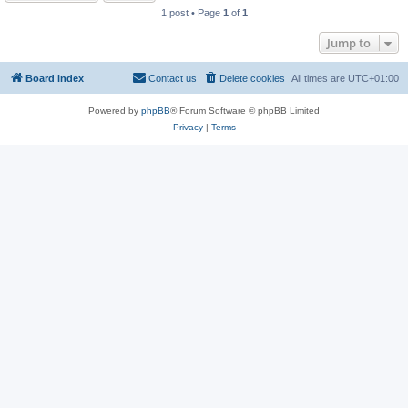
1 post • Page
1
of
1
Jump to
Board index
Contact us
Delete cookies
All times are
UTC+01:00
Powered by
phpBB
® Forum Software © phpBB Limited
Privacy
|
Terms