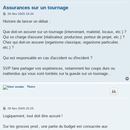
Assurances sur un tournage
P
28 Nov 2005 16:34
o
s
Histoire de lancer un débat :
t
Que doit-on assurer sur un tournage (intervenant, matériel, locaux, etc.) ?
Qui se charge d'assurer (réalisateur, producteur, porteur de projet, etc.) ?
Chez qui doit-on assurer (organisme classique, organisme particulier,
etc.) ?
Qui est responsable en cas d'accident ou d'incident ?
SVP faire partager vos expériences, notamment les coups durs ou
inattendus qui vous sont tombés sur la gueule sur un tournage...
Thorn
P
28 Nov 2005 20:25
o
s
Logiquement, tout doit être assuré !
t
Sur les grosses prod., une partie du budget est consacrée aux