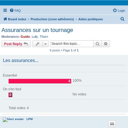
FAQ
Login
S
Board index
Production (zone adhérents)
Aides juridiques
e
Assurances sur un tournage
a
Moderators:
Guido
,
Lully
,
Thorn
r
Search
Advanced s
Post Reply
c
6 posts • Page
1
of
1
h
Les assurances...
Essentiel
100%
4
On s'en fout
No votes
0
Total votes:
4
LPM