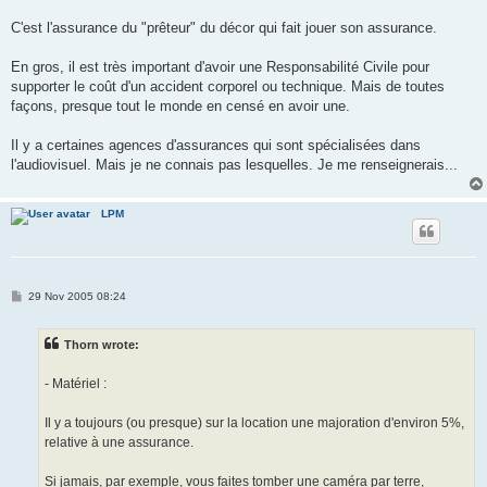
C'est l'assurance du "prêteur" du décor qui fait jouer son assurance.
En gros, il est très important d'avoir une Responsabilité Civile pour
supporter le coût d'un accident corporel ou technique. Mais de toutes
façons, presque tout le monde en censé en avoir une.
Il y a certaines agences d'assurances qui sont spécialisées dans
l'audiovisuel. Mais je ne connais pas lesquelles. Je me renseignerais...
LPM
P
29 Nov 2005 08:24
o
s
t
Thorn wrote:
- Matériel :
Il y a toujours (ou presque) sur la location une majoration d'environ 5%,
relative à une assurance.
Si jamais, par exemple, vous faites tomber une caméra par terre,