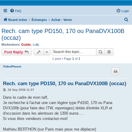
FAQ
Login
S
Board index
Échanges
Achat - Vente
e
Rech. cam type PD150, 170 ou PanaDVX100B
a
(occaz)
r
Moderators:
Guido
,
Lully
c
Search
Advanced s
Post Reply
h
1 post • Page
1
of
1
VideoPhasm
Rech. cam type PD150, 170 ou PanaDVX100B (occaz)
P
26 Sep 2008 11:37
o
s
Dans le cadre de mon taff,
t
Je recherche à l'achat une cam légère type Pd150, 170 ou Pana
DVX100b (pour faire des ITW, reportages) dotée d'entrée XLR et
d'occasion dans les alentours de 1300 euros.....
Si vous êtes vendeurs contactez-moi!
Mathieu BERTHON (sur Paris mais peux me déplacer)