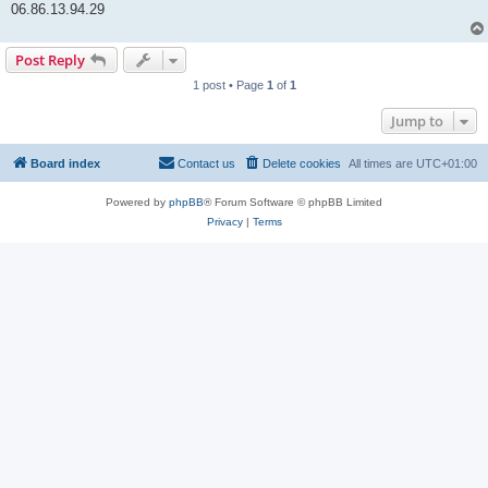
06.86.13.94.29
Post Reply
1 post • Page
1
of
1
Jump to
Board index
Contact us
Delete cookies
All times are
UTC+01:00
Powered by
phpBB
® Forum Software © phpBB Limited
Privacy
|
Terms