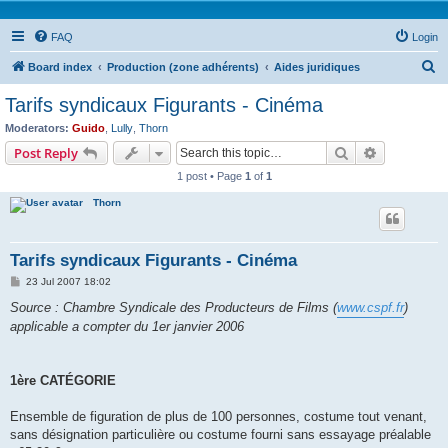
FAQ
Login
S
Board index
Production (zone adhérents)
Aides juridiques
e
Tarifs syndicaux Figurants - Cinéma
a
Moderators:
Guido
,
Lully
,
Thorn
r
Search
Advanced s
Post Reply
c
1 post • Page
1
of
1
h
Thorn
Tarifs syndicaux Figurants - Cinéma
P
23 Jul 2007 18:02
o
s
Source : Chambre Syndicale des Producteurs de Films (
www.cspf.fr
)
t
applicable a compter du 1er janvier 2006
1ère CATÉGORIE
Ensemble de figuration de plus de 100 personnes, costume tout venant,
sans désignation particulière ou costume fourni sans essayage préalable