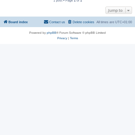
1 post • Page
1
of
1
Jump to
Board index
Contact us
Delete cookies
All times are
UTC+01:00
Powered by
phpBB
® Forum Software © phpBB Limited
Privacy
|
Terms