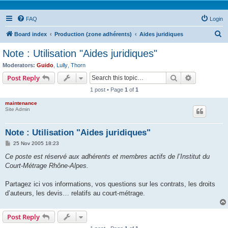
FAQ
Login
S
Board index
Production (zone adhérents)
Aides juridiques
e
Note : Utilisation "Aides juridiques"
a
Moderators:
Guido
,
Lully
,
Thorn
r
Search
Advanced s
Post Reply
c
1 post • Page
1
of
1
h
maintenance
Site Admin
Note : Utilisation "Aides juridiques"
P
25 Nov 2005 18:23
o
s
Ce poste est réservé aux adhérents et membres actifs de l’Institut du
t
Court-Métrage Rhône-Alpes.
Partagez ici vos informations, vos questions sur les contrats, les droits
d’auteurs, les devis… relatifs au court-métrage.
Post Reply