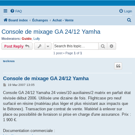
FAQ
Login
S
Board index
Échanges
Achat - Vente
e
Console de mixage GA 24/12 Yamha
a
Moderators:
Guido
,
Lully
r
Search
Advanced s
Post Reply
c
1 post • Page
1
of
1
h
tecknos
Console de mixage GA 24/12 Yamha
P
19 Mar 2007 13:05
o
s
Console GA 24/12 Yamaha 24 voies/10 auxiliaires/2 matrix en parfait état
t
révisée début 2006. Utilisée une dizaine de fois. Flightcase pro neuf
surfacé en résine (matériau plus léger et plus résistant aux impacts que
le Bétonex). Transaction par contrat de vente. Matériel à enlever sur
place ou possibilité de livraison si prise en charge d'une assurance. Prix :
1 900 €.
Documentation commerciale :