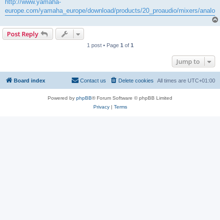
http://www.yamaha-
europe.com/yamaha_europe/download/products/20_proaudio/mixers/analo
Post Reply
1 post • Page
1
of
1
Jump to
Board index
Contact us
Delete cookies
All times are
UTC+01:00
Powered by
phpBB
® Forum Software © phpBB Limited
Privacy
|
Terms