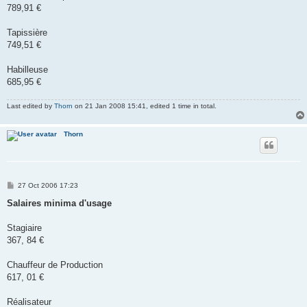
789,91 €
Tapissière
749,51 €
Habilleuse
685,95 €
Last edited by
Thorn
on 21 Jan 2008 15:41, edited 1 time in total.
Thorn
P
27 Oct 2006 17:23
o
s
Salaires minima d'usage
t
Stagiaire
367, 84 €
Chauffeur de Production
617, 01 €
Réalisateur