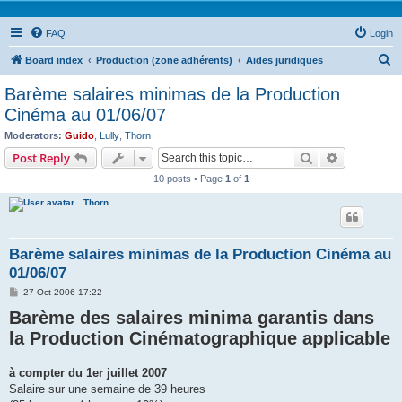
FAQ
Login
S
Board index
Production (zone adhérents)
Aides juridiques
e
Barème salaires minimas de la Production
a
Cinéma au 01/06/07
r
Moderators:
Guido
,
Lully
,
Thorn
c
Search
Advanced s
Post Reply
h
10 posts • Page
1
of
1
Thorn
Barème salaires minimas de la Production Cinéma au
01/06/07
P
27 Oct 2006 17:22
o
Barème des salaires minima garantis dans
s
t
la Production Cinématographique applicable
à compter du 1er juillet 2007
Salaire sur une semaine de 39 heures