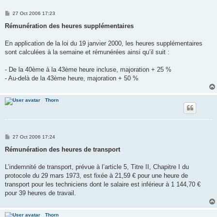
P
27 Oct 2006 17:23
o
s
Rémunération des heures supplémentaires
t
En application de la loi du 19 janvier 2000, les heures supplémentaires
sont calculées à la semaine et rémunérées ainsi qu’il suit :
- De la 40ème à la 43ème heure incluse, majoration + 25 %
- Au-delà de la 43ème heure, majoration + 50 %
Thorn
P
27 Oct 2006 17:24
o
s
Rémunération des heures de transport
t
L’indemnité de transport, prévue à l’article 5, Titre II, Chapitre I du
protocole du 29 mars 1973, est fixée à 21,59 € pour une heure de
transport pour les techniciens dont le salaire est inférieur à 1 144,70 €
pour 39 heures de travail.
Thorn