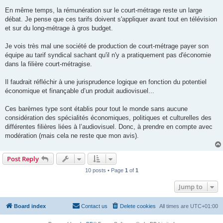
o
s
En même temps, la rémunération sur le court-métrage reste un large
t
débat. Je pense que ces tarifs doivent s'appliquer avant tout en télévision
et sur du long-métrage à gros budget.
Je vois très mal une société de production de court-métrage payer son
équipe au tarif syndical sachant qu'il n'y a pratiquement pas d'économie
dans la filière court-métragise.
Il faudrait réfléchir à une jurisprudence logique en fonction du potentiel
économique et finançable d’un produit audiovisuel...
Ces barèmes type sont établis pour tout le monde sans aucune
considération des spécialités économiques, politiques et culturelles des
différentes filières liées à l’audiovisuel. Donc, à prendre en compte avec
modération (mais cela ne reste que mon avis).
Post Reply
10 posts • Page
1
of
1
Jump to
Board index
Contact us
Delete cookies
All times are
UTC+01:00