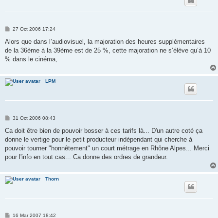
P
27 Oct 2006 17:24
o
s
Alors que dans l’audiovisuel, la majoration des heures supplémentaires
t
de la 36ème à la 39ème est de 25 %, cette majoration ne s’élève qu’à 10
% dans le cinéma,
LPM
P
31 Oct 2006 08:43
o
s
Ca doit être bien de pouvoir bosser à ces tarifs là... D'un autre coté ça
t
donne le vertige pour le petit producteur indépendant qui cherche à
pouvoir tourner "honnêtement" un court métrage en Rhône Alpes... Merci
pour l'info en tout cas... Ca donne des ordres de grandeur.
Thorn
P
16 Mar 2007 18:42