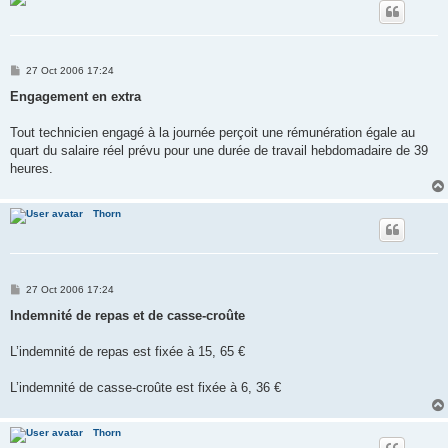
P
27 Oct 2006 17:24
o
s
Engagement en extra
t
Tout technicien engagé à la journée perçoit une rémunération égale au
quart du salaire réel prévu pour une durée de travail hebdomadaire de 39
heures.
Thorn
P
27 Oct 2006 17:24
o
s
Indemnité de repas et de casse-croûte
t
L’indemnité de repas est fixée à 15, 65 €
L’indemnité de casse-croûte est fixée à 6, 36 €
Thorn