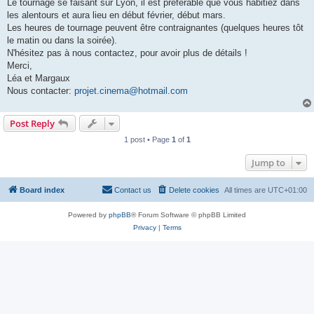
Le tournage se faisant sur Lyon, il est préférable que vous habitiez dans
les alentours et aura lieu en début février, début mars.
Les heures de tournage peuvent être contraignantes (quelques heures tôt
le matin ou dans la soirée).
N'hésitez pas à nous contactez, pour avoir plus de détails !
Merci,
Léa et Margaux
Nous contacter:
projet.cinema@hotmail.com
Post Reply
1 post • Page
1
of
1
Jump to
Board index
Contact us
Delete cookies
All times are
UTC+01:00
Powered by
phpBB
® Forum Software © phpBB Limited
Privacy
|
Terms