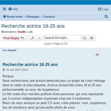
FAQ
Login
S
Board index
Échanges
Contacts
e
Recherche actrice 18-25 ans
a
Moderators:
Guido
,
Lully
r
Search
Advanced s
Post Reply
c
1 post • Page
1
of
1
h
Léa Abgrall
Recherche actrice 18-25 ans
P
24 Jan 2017 18:17
o
s
Bonjour,
t
Nous recherchons une actrice bénévole pour un projet de court métrage
dans le cadre du baccalauréat. Actrice recherchée entre 18 et 25 ans,
professionnelle ou avec de l'expérience.
Le film traite d'un mal-être profond d'une personne, qui sera représenté
par 3 scènes indépendantes exprimant chacune 3 sentiments.
Merci de nous envoyer un petit CV avec votre prénom, nom, expérience,
lieu de résidence ainsi qu'une petite photo de vous.