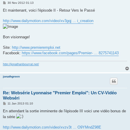
P
30 Nov 2012 01:13
o
s
Et maintenant, voici l'épisode II - Retour Vers le Passé
t
http://www.dailymotion.com/video/xv3gqj ... i_creation
Bon visionnage!
Site:
http://www.premieremploi.net
Facebook:
https://www.facebook.com/pages/Premier- ... 8275741143
http://jonathanbourrat.net/
jonathgreen
Re: Websérie Lyonnaise "Premier Emploi": Un CV-Vidéo
Webséri
P
11 Jan 2013 01:10
o
s
En attendant la sortie imminente de l'épisode III voici une vidéo bonus de
t
la série
http://www.dailymotion.com/video/xvzv3t ... O9YMndZ98E