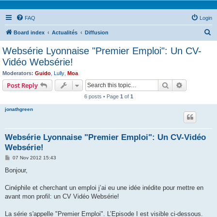
FAQ
Login
S
Board index
Actualités
Diffusion
e
Websérie Lyonnaise "Premier Emploi": Un CV-
a
Vidéo Websérie!
r
Moderators:
Guido
,
Lully
,
Moa
c
Search
Advanced s
Post Reply
h
6 posts • Page
1
of
1
jonathgreen
Websérie Lyonnaise "Premier Emploi": Un CV-Vidéo
Websérie!
P
07 Nov 2012 15:43
o
s
Bonjour,
t
Cinéphile et cherchant un emploi j’ai eu une idée inédite pour mettre en
avant mon profil: un CV Vidéo Websérie!
La série s'appelle "Premier Emploi". L’Episode I est visible ci-dessous.