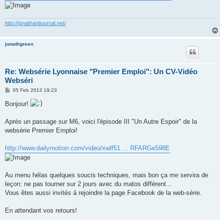
http://jonathanbourrat.net/
jonathgreen
Re: Websérie Lyonnaise "Premier Emploi": Un CV-Vidéo
Webséri
P
05 Feb 2013 19:23
o
s
Bonjour!
t
Après un passage sur M6, voici l'épisode III "Un Autre Espoir" de la
websérie Premier Emploi!
http://www.dailymotion.com/video/xwlf51 ... RFARGe598E
Au menu hélas quelques soucis techniques, mais bon ça me servira de
leçon: ne pas tourner sur 2 jours avec du matos différent...
Vous êtes aussi invités à rejoindre la page Facebook de la web-série.
En attendant vos retours!