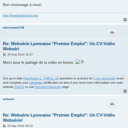
Bon visionnage à vous!
http://jonathanbourrat.net/
sherrymark728
Re: Websérie Lyonnaise "Premier Emploi": Un CV-Vidéo
Webséri
P
20 Aug 2013 11:07
o
s
Merci pour le partage de la vidéo en bonus.
t
Get up to date
Pass4sure C_THR12_66
questions to practice for
Lynn University
exam
and complete your
wikipedia
certification on time.if you need more information see main
website
CISCO
or see
Harvard University
page .
webzete
Re: Websérie Lyonnaise "Premier Emploi": Un CV-Vidéo
Websérie!
P
25 Mar 2016 09:32