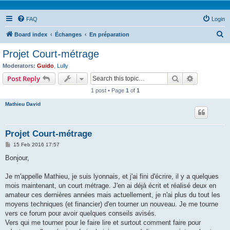
FAQ
Login
S
Board index
Échanges
En préparation
e
Projet Court-métrage
a
Moderators:
Guido
,
Lully
r
Search
Advanced s
Post Reply
c
1 post • Page
1
of
1
h
Mathieu David
Projet Court-métrage
P
15 Feb 2016 17:57
o
s
Bonjour,
t
Je m'appelle Mathieu, je suis lyonnais, et j'ai fini d'écrire, il y a quelques
mois maintenant, un court métrage. J'en ai déjà écrit et réalisé deux en
amateur ces dernières années mais actuellement, je n'ai plus du tout les
moyens techniques (et financier) d'en tourner un nouveau. Je me tourne
vers ce forum pour avoir quelques conseils avisés.
Vers qui me tourner pour le faire lire et surtout comment faire pour