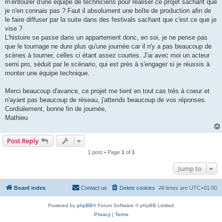
m'entourer d'une équipe de techniciens pour réaliser ce projet sachant que
je n'en connais pas ? Faut il absolument une boîte de production afin de
le faire diffuser par la suite dans des festivals sachant que c'est ce que je
vise ?
L'histoire se passe dans un appartement donc, en soi, je ne pense pas
que le tournage ne dure plus qu'une journée car il n'y a pas beaucoup de
scènes à tourner, celles ci étant assez courtes. J'ai avec moi un acteur
semi pro, séduit par le scénario, qui est près à s'engager si je réussis à
monter une équipe technique.
Merci beaucoup d'avance, ce projet me tient en tout cas très à coeur et
n'ayant pas beaucoup de réseau, j'attends beaucoup de vos réponses.
Cordialement, bonne fin de journée,
Mathieu
Post Reply
1 post • Page
1
of
1
Jump to
Board index
Contact us
Delete cookies
All times are
UTC+01:00
Powered by
phpBB
® Forum Software © phpBB Limited
Privacy
|
Terms