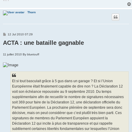
Thorn
P
12 Jul 2010 07:29
o
ACTA : une bataille gagnable
s
t
11 juillet 2010 By bluetouff
Et si tout basculait grâce à 5 gus dans un garage ? Et si l’Union
Européenne était finalement capable de dire non ? La Déclaration 12
voit son échéance repoussée au 9 septembre 2010. Du temps
supplémentaire afin de recueillir le nombre de signatures nécessaires
soit 369 pour faire de la Déclaration 12, une déclaration officielle du
Parlement Européen. La prochaine plénière de septembre sera donc
décisive, mais on peut considérer que c’est plutôt très bien parti. Ces
signatures de membres du Parlement Européen appuient la
Déclaration 12 qui incite à plus de transparence et qui rappelle
subtilement certaines libertés fondamentales sur lesquelles l’Union