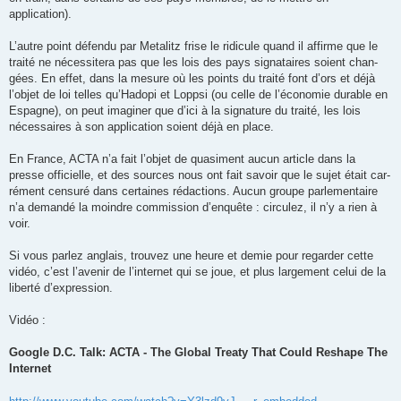
application).
L’autre point défendu par Metalitz frise le ridi­cule quand il affirme que le
traité ne néces­si­tera pas que les lois des pays signa­taires soient chan­
gées. En effet, dans la mesure où les points du traité font d’ors et déjà
l’objet de loi telles qu’Hadopi et Loppsi (ou celle de l’économie durable en
Espagne), on peut ima­gi­ner que d’ici à la signa­ture du traité, les lois
néces­saires à son appli­ca­tion soient déjà en place.
En France, ACTA n’a fait l’objet de qua­si­ment aucun article dans la
presse offi­cielle, et des sources nous ont fait savoir que le sujet était car­
ré­ment cen­suré dans cer­taines rédac­tions. Aucun groupe par­le­men­taire
n’a demandé la moindre com­mis­sion d’enquête : cir­cu­lez, il n’y a rien à
voir.
Si vous par­lez anglais, trou­vez une heure et demie pour regar­der cette
vidéo, c’est l’avenir de l’internet qui se joue, et plus lar­ge­ment celui de la
liberté d’expression.
Vidéo :
Google D.C. Talk: ACTA - The Global Treaty That Could Reshape The
Internet