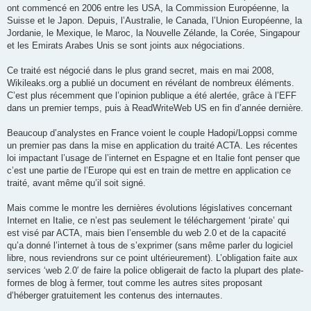
ont com­mencé en 2006 entre les USA, la Commission Européenne, la
Suisse et le Japon. Depuis, l’Australie, le Canada, l’Union Européenne, la
Jordanie, le Mexique, le Maroc, la Nouvelle Zélande, la Corée, Singapour
et les Emirats Arabes Unis se sont joints aux négociations.
Ce traité est négo­cié dans le plus grand secret, mais en mai 2008,
Wikileaks.org a publié un docu­ment en révé­lant de nom­breux éléments.
C’est plus récem­ment que l’opinion publique a été aler­tée, grâce à l’EFF
dans un pre­mier temps, puis à ReadWriteWeb US en fin d’année dernière.
Beaucoup d’analystes en France voient le couple Hadopi/Loppsi comme
un pre­mier pas dans la mise en appli­ca­tion du traité ACTA. Les récentes
loi impac­tant l’usage de l’internet en Espagne et en Italie font pen­ser que
c’est une par­tie de l’Europe qui est en train de mettre en appli­ca­tion ce
traité, avant même qu’il soit signé.
Mais comme le montre les der­nières évolu­tions légis­la­tives concer­nant
Internet en Italie, ce n’est pas seule­ment le télé­char­ge­ment ‘pirate’ qui
est visé par ACTA, mais bien l’ensemble du web 2.0 et de la capa­cité
qu’a donné l’internet à tous de s’exprimer (sans même par­ler du logi­ciel
libre, nous revien­drons sur ce point ulté­rieu­re­ment). L’obligation faite aux
ser­vices ‘web 2.0′ de faire la police obli­ge­rait de facto la plu­part des pla­te­
formes de blog à fer­mer, tout comme les autres sites pro­po­sant
d’héberger gra­tui­te­ment les conte­nus des internautes.