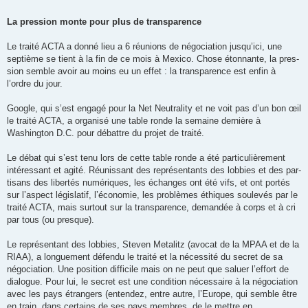
La pres­sion monte pour plus de transparence
Le traité ACTA a donné lieu a 6 réunions de négo­cia­tion jusqu’ici, une
sep­tième se tient à la fin de ce mois à Mexico. Chose éton­nante, la pres­
sion semble avoir au moins eu un effet : la trans­pa­rence est enfin à
l’ordre du jour.
Google, qui s’est engagé pour la Net Neutrality et ne voit pas d’un bon œil
le traité ACTA, a orga­nisé une table ronde la semaine der­nière à
Washington D.C. pour débattre du projet de traité.
Le débat qui s’est tenu lors de cette table ronde a été par­ti­cu­liè­re­ment
inté­res­sant et agité. Réunissant des repré­sen­tants des lob­bies et des par­
ti­sans des liber­tés numé­riques, les échanges ont été vifs, et ont por­tés
sur l’aspect légis­la­tif, l’économie, les pro­blèmes éthiques sou­le­vés par le
traité ACTA, mais sur­tout sur la trans­pa­rence, deman­dée à corps et à cri
par tous (ou presque).
Le repré­sen­tant des lob­bies, Steven Metalitz (avo­cat de la MPAA et de la
RIAA), a lon­gue­ment défendu le traité et la néces­sité du secret de sa
négo­cia­tion. Une posi­tion dif­fi­cile mais on ne peut que saluer l’effort de
dia­logue. Pour lui, le secret est une condi­tion néces­saire à la négo­cia­tion
avec les pays étran­gers (enten­dez, entre autre, l’Europe, qui semble être
en train, dans cer­tains de ses pays membres, de le mettre en