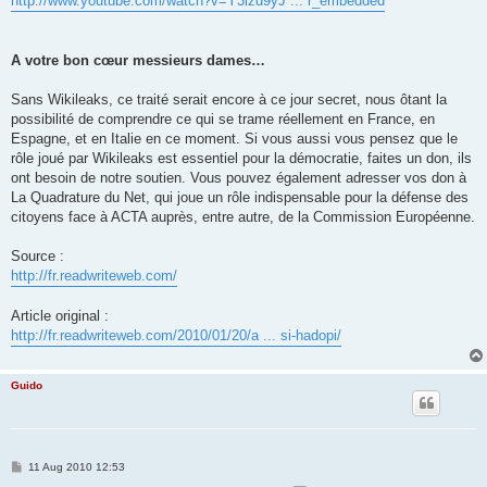
http://www.youtube.com/watch?v=Y3lzd9yJ ... r_embedded
A votre bon cœur mes­sieurs dames…
Sans Wikileaks, ce traité serait encore à ce jour secret, nous ôtant la
pos­si­bi­lité de com­prendre ce qui se trame réel­le­ment en France, en
Espagne, et en Italie en ce moment. Si vous aussi vous pen­sez que le
rôle joué par Wikileaks est essen­tiel pour la démo­cra­tie, faites un don, ils
ont besoin de notre sou­tien. Vous pou­vez égale­ment adres­ser vos don à
La Quadrature du Net, qui joue un rôle indis­pen­sable pour la défense des
citoyens face à ACTA auprès, entre autre, de la Commission Européenne.
Source :
http://fr.readwriteweb.com/
Article original :
http://fr.readwriteweb.com/2010/01/20/a ... si-hadopi/
Guido
P
11 Aug 2010 12:53
o