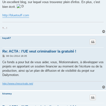
Un excellent blog, sur lequel vous trouverez plein d'infos. En plus, c'est
bien écrit.
http://bluetouff.com
?... !
kaya67
Re: ACTA : l'UE veut criminaliser la gratuité !
P
08 Oct 2014 18:35
o
s
Ce fonds a pour but de vous aider, vous, Motionmakers, à développer vos
t
projets en apportant un soutien financier au moment de l’écriture ou de la
production, ainsi qu’un plan de diffusion et de visibilité du projet sur
Dailymotion.
http://www.chessrivals.net/
kiramey