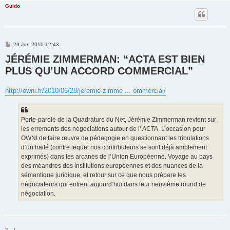
Guido
P
29 Jun 2010 12:43
o
JÉRÉMIE ZIMMERMAN: “ACTA EST BIEN
s
t
PLUS QU’UN ACCORD COMMERCIAL”
http://owni.fr/2010/06/28/jeremie-zimme ... ommercial/
Porte-parole de la Quadrature du Net, Jérémie Zimmerman revient sur
les errements des négociations autour de l’ ACTA. L’occasion pour
OWNI de faire œuvre de pédagogie en questionnant les tribulations
d’un traité (contre lequel nos contributeurs se sont déjà amplement
exprimés) dans les arcanes de l’Union Européenne. Voyage au pays
des méandres des institutions européennes et des nuances de la
sémantique juridique, et retour sur ce que nous prépare les
négociateurs qui entrent aujourd’hui dans leur neuvième round de
négociation.
?... !