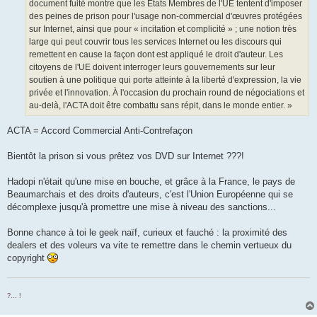
document fuité montre que les États Membres de l'UE tentent d'imposer
des peines de prison pour l'usage non-commercial d'œuvres protégées
sur Internet, ainsi que pour « incitation et complicité » ; une notion très
large qui peut couvrir tous les services Internet ou les discours qui
remettent en cause la façon dont est appliqué le droit d'auteur. Les
citoyens de l'UE doivent interroger leurs gouvernements sur leur
soutien à une politique qui porte atteinte à la liberté d'expression, la vie
privée et l'innovation. À l'occasion du prochain round de négociations et
au-delà, l'ACTA doit être combattu sans répit, dans le monde entier. »
ACTA = Accord Commercial Anti-Contrefaçon
Bientôt la prison si vous prêtez vos DVD sur Internet ???!
Hadopi n'était qu'une mise en bouche, et grâce à la France, le pays de
Beaumarchais et des droits d'auteurs, c'est l'Union Européenne qui se
décomplexe jusqu'à promettre une mise à niveau des sanctions...
Bonne chance à toi le geek naïf, curieux et fauché : la proximité des
dealers et des voleurs va vite te remettre dans le chemin vertueux du
copyright
?... !