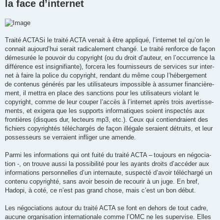
la face d’internet
Traité ACTASi le traité ACTA venait à être appliqué, l’internet tel qu’on le
connait aujourd’hui serait radi­ca­le­ment changé. Le traité ren­force de façon
déme­su­rée le pou­voir du copy­right (ou du droit d’auteur, en l’occurrence la
dif­fé­rence est insi­gni­fiante), for­cera les four­nis­seurs de ser­vices sur inter­
net à faire la police du copy­right, ren­dant du même coup l’hébergement
de conte­nus géné­rés par les uti­li­sa­teurs impos­sible à assu­mer finan­ciè­re­
ment, il met­tra en place des sanc­tions pour les uti­li­sa­teurs vio­lant le
copy­right, comme de leur cou­per l’accès à l’internet après trois aver­tis­se­
ments, et exi­gera que les sup­ports infor­ma­tiques soient ins­pec­tés aux
fron­tières (disques dur, lec­teurs mp3, etc.). Ceux qui contien­draient des
fichiers copy­righ­tés télé­char­gés de façon illé­gale seraient détruits, et leur
pos­ses­seurs se ver­raient infli­ger une amende.
Parmi les infor­ma­tions qui ont fuité du traité ACTA – toujours en négo­cia­
tion -, on trouve aussi la pos­si­bi­lité pour les ayants droits d’accéder aux
infor­ma­tions per­son­nelles d’un inter­naute, sus­pecté d’avoir télé­chargé un
contenu copy­righté, sans avoir besoin de recou­rir à un juge. En bref,
Hadopi, à coté, ce n’est pas grand chose, mais c’est un bon début.
Les négo­cia­tions autour du traité ACTA se font en dehors de tout cadre,
aucune orga­ni­sa­tion inter­na­tio­nale comme l’OMC ne les super­vise. Elles