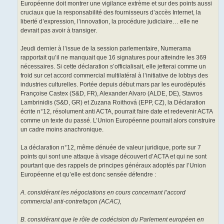
Européenne doit montrer une vigilance extrème et sur des points aussi
cruciaux que la responsabilité des fournisseurs d’accès Internet, la
liberté d’expression, l’innovation, la procédure judiciaire… elle ne
devrait pas avoir à transiger.
Jeudi dernier à l’issue de la session parlementaire, Numerama
rapportait qu’il ne manquait que 16 signatures pour atteindre les 369
nécessaires. Si cette déclaration s’officialisait, elle jetterai comme un
froid sur cet accord commercial multilatéral à l’initiative de lobbys des
industries culturelles. Portée depuis début mars par les eurodéputés
Françoise Castex (S&D, FR), Alexander Alvaro (ALDE, DE), Stavros
Lambrinidis (S&D, GR) et Zuzana Roithová (EPP, CZ), la Déclaration
écrite n°12, résolument anti ACTA, pourrait faire date et redevenir ACTA
comme un texte du passé. L’Union Européenne pourrait alors construire
un cadre moins anachronique.
La déclaration n°12, même dénuée de valeur juridique, porte sur 7
points qui sont une attaque à visage découvert d’ACTA et qui ne sont
pourtant que des rappels de principes généraux adoptés par l’Union
Européenne et qu’elle est donc sensée défendre :
A. considérant les négociations en cours concernant l’accord
commercial anti-contrefaçon (ACAC),
B. considérant que le rôle de codécision du Parlement européen en