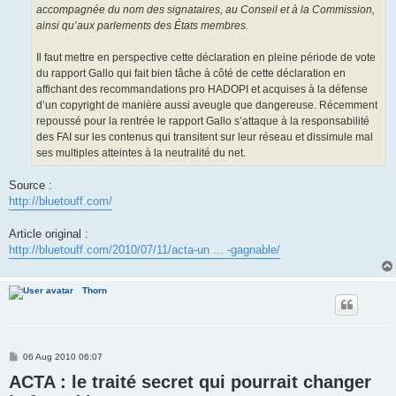
accompagnée du nom des signataires, au Conseil et à la Commission,
ainsi qu’aux parlements des États membres.
Il faut mettre en perspective cette déclaration en pleine période de vote
du rapport Gallo qui fait bien tâche à côté de cette déclaration en
affichant des recommandations pro HADOPI et acquises à la défense
d’un copyright de manière aussi aveugle que dangereuse. Récemment
repoussé pour la rentrée le rapport Gallo s’attaque à la responsabilité
des FAI sur les contenus qui transitent sur leur réseau et dissimule mal
ses multiples atteintes à la neutralité du net.
Source :
http://bluetouff.com/
Article original :
http://bluetouff.com/2010/07/11/acta-un ... -gagnable/
Thorn
P
06 Aug 2010 06:07
o
ACTA : le traité secret qui pourrait changer
s
t