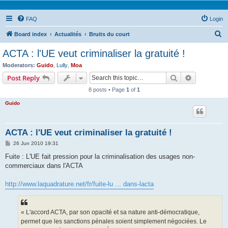
FAQ
Login
S
Board index
Actualités
Bruits du court
e
ACTA : l'UE veut criminaliser la gratuité !
a
Moderators:
Guido
,
Lully
,
Moa
r
Search
Advanced s
Post Reply
c
8 posts • Page
1
of
1
h
Guido
ACTA : l'UE veut criminaliser la gratuité !
P
26 Jun 2010 19:31
o
s
Fuite : L'UE fait pression pour la criminalisation des usages non-
t
commerciaux dans l'ACTA
http://www.laquadrature.net/fr/fuite-lu ... dans-lacta
« L'accord ACTA, par son opacité et sa nature anti-démocratique,
permet que les sanctions pénales soient simplement négociées. Le