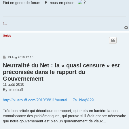
s
Fini ce genre de forum... Et nous en prison !
t
?... !
Guido
P
13 Aug 2010 12:10
o
Neutralité du Net : la « quasi censure » est
s
t
préconisée dans le rapport du
Gouvernement
11 août 2010
By bluetouff
http://bluetouff.com/2010/08/11/neutral ... 7s+blog%29
Très bon article qui décortique ce rapport, qui mets en lumière la non-
connaissance des problématiques, qui prouve si il était encore nécessaire
que notre gouvernement est bien un gouvernement de vieux...