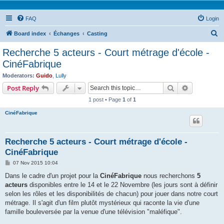
FAQ
Login
S
Board index
Échanges
Casting
e
Recherche 5 acteurs - Court métrage d'école -
a
CinéFabrique
r
Moderators:
Guido
,
Lully
c
Search
Advanced s
Post Reply
h
1 post • Page
1
of
1
CinéFabrique
Recherche 5 acteurs - Court métrage d'école -
CinéFabrique
P
07 Nov 2015 10:04
o
s
Dans le cadre d'un projet pour la
CinéFabrique
nous recherchons
5
t
acteurs
disponibles entre le 14 et le 22 Novembre (les jours sont à définir
selon les rôles et les disponibilités de chacun) pour jouer dans notre court
métrage. Il s'agit d'un film plutôt mystérieux qui raconte la vie d'une
famille bouleversée par la venue d'une télévision "maléfique".