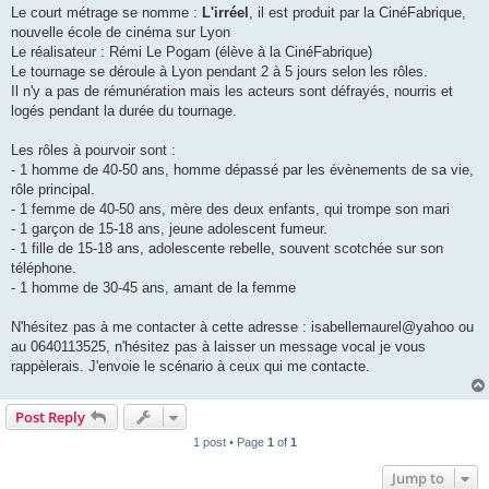
Le court métrage se nomme :
L'irréel
, il est produit par la CinéFabrique,
nouvelle école de cinéma sur Lyon
Le réalisateur : Rémi Le Pogam (élève à la CinéFabrique)
Le tournage se déroule à Lyon pendant 2 à 5 jours selon les rôles.
Il n'y a pas de rémunération mais les acteurs sont défrayés, nourris et
logés pendant la durée du tournage.
Les rôles à pourvoir sont :
- 1 homme de 40-50 ans, homme dépassé par les évènements de sa vie,
rôle principal.
- 1 femme de 40-50 ans, mère des deux enfants, qui trompe son mari
- 1 garçon de 15-18 ans, jeune adolescent fumeur.
- 1 fille de 15-18 ans, adolescente rebelle, souvent scotchée sur son
téléphone.
- 1 homme de 30-45 ans, amant de la femme
N'hésitez pas à me contacter à cette adresse : isabellemaurel@yahoo ou
au 0640113525, n'hésitez pas à laisser un message vocal je vous
rappèlerais. J'envoie le scénario à ceux qui me contacte.
Post Reply
1 post • Page
1
of
1
Jump to