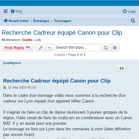
FAQ
Login
S
Board index
Échanges
Tournages
e
Recherche Cadreur équipé Canon pour Clip
a
Moderators:
Guido
,
Lully
r
Search
Advanced s
Post Reply
c
2 posts • Page
1
of
1
h
jonathgreen
Recherche Cadreur équipé Canon pour Clip
P
11 Sep 2015 01:15
o
s
Dans le cadre d'un tournage vidéo nous sommes à la recherche d'un
t
cadreur sur Lyon équipé d'un appareil réflex Canon.
Il s'agirait de faire un clip de danse réunissant 3 jeunes groupes de la
région, l'idée serait de faire du multicam en combinaison avec un Canon
60D. Il y en aurait pour une journée.
Le tournage se fera sur Lyon dans les semaines à venir (date définitive
pas encore fixée).