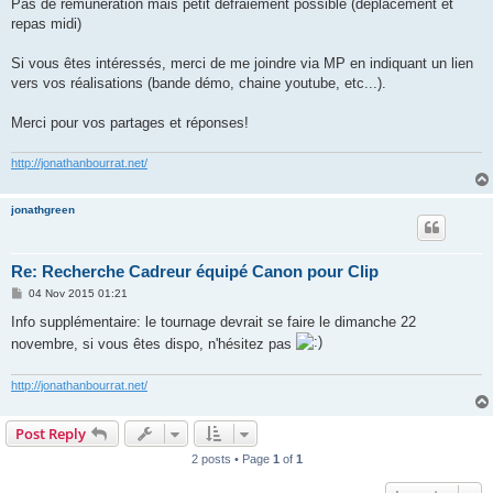
Pas de rémunération mais petit défraiement possible (déplacement et
repas midi)
Si vous êtes intéressés, merci de me joindre via MP en indiquant un lien
vers vos réalisations (bande démo, chaine youtube, etc...).
Merci pour vos partages et réponses!
http://jonathanbourrat.net/
jonathgreen
Re: Recherche Cadreur équipé Canon pour Clip
P
04 Nov 2015 01:21
o
s
Info supplémentaire: le tournage devrait se faire le dimanche 22
t
novembre, si vous êtes dispo, n'hésitez pas
http://jonathanbourrat.net/
Post Reply
2 posts • Page
1
of
1