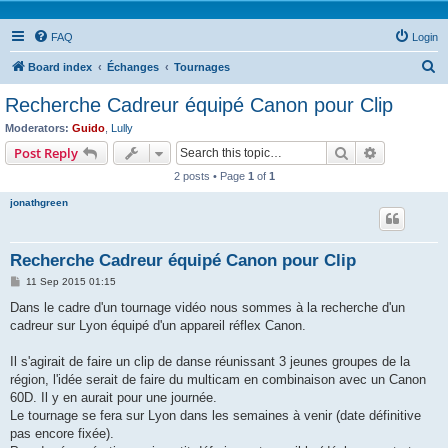
FAQ
Login
S
Board index
Échanges
Tournages
e
Recherche Cadreur équipé Canon pour Clip
a
Moderators:
Guido
,
Lully
r
Search
Advanced s
Post Reply
c
2 posts • Page
1
of
1
h
jonathgreen
Recherche Cadreur équipé Canon pour Clip
P
11 Sep 2015 01:15
o
s
Dans le cadre d'un tournage vidéo nous sommes à la recherche d'un
t
cadreur sur Lyon équipé d'un appareil réflex Canon.
Il s'agirait de faire un clip de danse réunissant 3 jeunes groupes de la
région, l'idée serait de faire du multicam en combinaison avec un Canon
60D. Il y en aurait pour une journée.
Le tournage se fera sur Lyon dans les semaines à venir (date définitive
pas encore fixée).