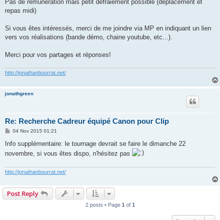
Pas de rémunération mais petit défraiement possible (déplacement et
repas midi)
Si vous êtes intéressés, merci de me joindre via MP en indiquant un lien
vers vos réalisations (bande démo, chaine youtube, etc...).
Merci pour vos partages et réponses!
http://jonathanbourrat.net/
jonathgreen
Re: Recherche Cadreur équipé Canon pour Clip
P
04 Nov 2015 01:21
o
s
Info supplémentaire: le tournage devrait se faire le dimanche 22
t
novembre, si vous êtes dispo, n'hésitez pas
http://jonathanbourrat.net/
Post Reply
2 posts • Page
1
of
1