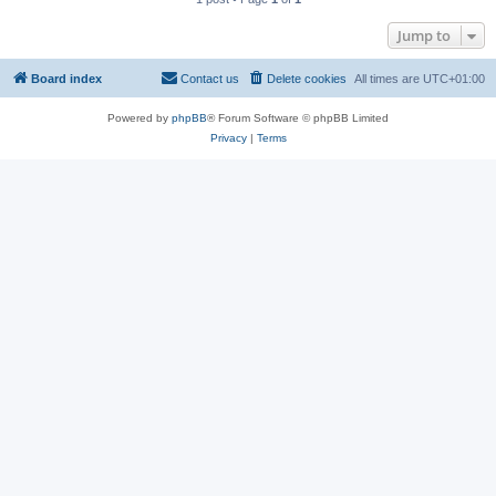
Jump to
Board index
Contact us
Delete cookies
All times are
UTC+01:00
Powered by
phpBB
® Forum Software © phpBB Limited
Privacy
|
Terms