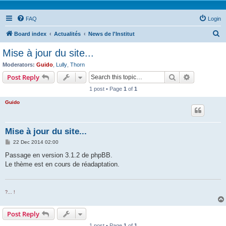
FAQ
Login
S
Board index
Actualités
News de l'Institut
e
Mise à jour du site...
a
Moderators:
Guido
,
Lully
,
Thorn
r
Search
Advanced s
Post Reply
c
1 post • Page
1
of
1
h
Guido
Mise à jour du site...
P
22 Dec 2014 02:00
o
s
Passage en version 3.1.2 de phpBB.
t
Le thème est en cours de réadaptation.
?... !
Post Reply
1 post • Page
1
of
1