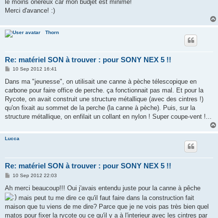
le moins onéreux car mon budjet est minime!
Merci d'avance! :)
Thorn
Re: matériel SON à trouver : pour SONY NEX 5 !!
P
10 Sep 2012 16:41
o
s
Dans ma "jeunesse", on utilisait une canne à pèche télescopique en
t
carbone pour faire office de perche. ça fonctionnait pas mal. Et pour la
Rycote, on avait construit une structure métallique (avec des cintres !)
qu'on fixait au sommet de la perche (la canne à pèche). Puis, sur la
structure métallique, on enfilait un collant en nylon ! Super coupe-vent !...
Lucca
Re: matériel SON à trouver : pour SONY NEX 5 !!
P
10 Sep 2012 22:03
o
s
Ah merci beaucoup!!! Oui j'avais entendu juste pour la canne à pêche
t
mais peut tu me dire ce qu'il faut faire dans la construction fait
maison que tu viens de me dire? Parce que je ne vois pas très bien quel
matos pour fixer la rycote ou ce qu'il y a à l'interieur avec les cintres par