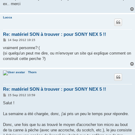
ex.. merci
Lucca
Re: matériel SON à trouver : pour SONY NEX 5 !!
P
14 Sep 2012 19:15
o
s
vraiment personne?:(
t
(si quelqu'un peut me dire, ou m'envoyer un site qui explique comment on
construit cette perche ?)
Thorn
Re: matériel SON à trouver : pour SONY NEX 5 !!
P
15 Sep 2012 10:59
o
s
Salut !
t
La semaine a été chargée, donc, j'ai pris un peu le temps pour répondre.
Donc, une fois que tu as trouvé le moyen d'accrocher ton micro au bout
de ta canne à pèche (avec une accroche, du scotch, etc.), le jeu consiste