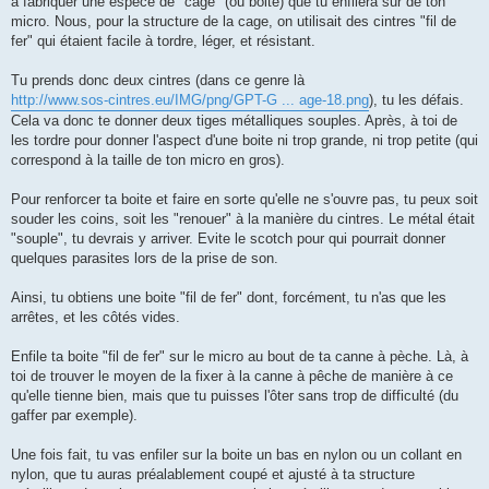
à fabriquer une espèce de "cage" (ou boite) que tu enfilera sur de ton
micro. Nous, pour la structure de la cage, on utilisait des cintres "fil de
fer" qui étaient facile à tordre, léger, et résistant.
Tu prends donc deux cintres (dans ce genre là
http://www.sos-cintres.eu/IMG/png/GPT-G ... age-18.png
), tu les défais.
Cela va donc te donner deux tiges métalliques souples. Après, à toi de
les tordre pour donner l'aspect d'une boite ni trop grande, ni trop petite (qui
correspond à la taille de ton micro en gros).
Pour renforcer ta boite et faire en sorte qu'elle ne s'ouvre pas, tu peux soit
souder les coins, soit les "renouer" à la manière du cintres. Le métal était
"souple", tu devrais y arriver. Evite le scotch pour qui pourrait donner
quelques parasites lors de la prise de son.
Ainsi, tu obtiens une boite "fil de fer" dont, forcément, tu n'as que les
arrêtes, et les côtés vides.
Enfile ta boite "fil de fer" sur le micro au bout de ta canne à pèche. Là, à
toi de trouver le moyen de la fixer à la canne à pêche de manière à ce
qu'elle tienne bien, mais que tu puisses l'ôter sans trop de difficulté (du
gaffer par exemple).
Une fois fait, tu vas enfiler sur la boite un bas en nylon ou un collant en
nylon, que tu auras préalablement coupé et ajusté à ta structure