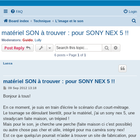
FAQ
Login
S
Board index
Technique
L'image et le son
e
matériel SON à trouver : pour SONY NEX 5 !!
a
Moderators:
Guido
,
Lully
r
Search
Advanced s
Post Reply
c
6 posts • Page
1
of
1
h
Lucca
matériel SON à trouver : pour SONY NEX 5 !!
P
09 Sep 2012 13:18
o
s
Bonjour à tous!
t
En ce moment, je suis en train d'écrire le scénario d'un court-métrage.
Le tournage se déroulant bientôt, pour le matériel, j'ai un sony nex 5, une
steadycam faite maison, un trépied !
Mais pour le son, je cherche une perche (faite maison ci c'est possible)
ou autre chose pas cher et utile, intégré pour ma caméra sony nex!
Est ce que quelqu'un pourrait m'aider à trouver un site de fabrication, pour