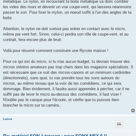
métallique. Le nylon, en recouvrant ta boite métallique va donc combler
les vides des murs et devenir un vrai coupe-vent, qui laissera néanmoins
passer le son. Pour fixer le mylon, un noeud suffit à l'un des angles de ta
boite.
Attention, le nylon ne doit surtout pas entrer en contact avec le micro,
même par vent fort. Sinon, celui-ci perdra son rôle de coupe-vent, et au
contrait, fera encore plus de bruit.
Voilà pour résumé comment construire une Rycote maison !
Pour ce qui est du micro, si tu n'as aucun budget, tu devrais trouver des
micros stéréos amateurs pas trop chers dans les magasins spécialisés. Il
est nécessaire que ce soit des micros-canons et un minimum cardioïdes
(directionnels), sans quoi, tu vas prendre tous les sons autours du
micros, au même niveau que la voix de tes comédiens, ce qui sera
dommage. Bien évidement, il faudra aussi apprendre à percher, car il ne
suffit pas de lever le micro au-dessus des comédiens, il faut viser !
N'oublie pas le casque pour l'écoute, et vérifie que tu puisses bien
brancher le micro sur ta caméra...
Lucca
Re: matériel SON à trouver : pour SONY NEX 5 !!