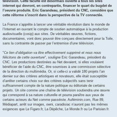
télévision. Cette faculté est désormais ouverte à tous les sites
internet qui devront, en contrepartie, financer le quart du bugdet de
l’oeuvre produite. Eric Garandeau, président du CNC, considère que
cette réforme s’inscrit dans la perspective de la TV connectée.
La France s’apprête à lancer une véritable révolution dans le monde de
l’Internet en ouvrant le compte de soutien automatique à la production
audiovisuelle (cosip) aux sites. De véritables œuvres, fictions,
documentaires, vont donc pouvoir être conçues directement pour la Toile,
sans la contrainte de passer par l’entremise d’une télévision.
"
Ce lien d’obligation va être effectivement supprimé et nous nous
félicitons de cette ouverture
", souligne Eric Garandeau, président du
CNC. Les productions destinées au Net devaient, si elles voulaient
bénéficier de l’aide du CNC, être soumises à une commission sélective
de la direction du multimédia. Or, si celle-ci a validé 180 projets l’an
dernier sur des critères artistiques et novateurs, elle était susceptible
d’arrêter certains choix sur des critères subjectifs sans tenir
suffisamment compte de la nature politique ou éditoriale de certains
projets. Un site comme une chaîne de télévision soutiendra une œuvre
qui correspond à sa nature culturelle et pourra paraître aux yeux de
certains acteurs du Net comme passéiste. Auféminin.com, Rue 89,
Médiapart, arrêt sur images, owni, caradisiac n’auront pas les mêmes
exigences que Le Figaro.fr, La Dépêche, Le Monde.fr ou Le Parisien.fr.