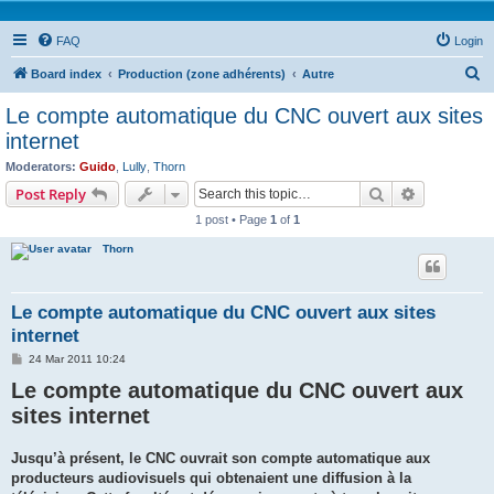
FAQ
Login
S
Board index
Production (zone adhérents)
Autre
e
Le compte automatique du CNC ouvert aux sites
a
internet
r
Moderators:
Guido
,
Lully
,
Thorn
c
Search
Advanced s
Post Reply
h
1 post • Page
1
of
1
Thorn
Le compte automatique du CNC ouvert aux sites
internet
P
24 Mar 2011 10:24
o
Le compte automatique du CNC ouvert aux
s
t
sites internet
Jusqu’à présent, le CNC ouvrait son compte automatique aux
producteurs audiovisuels qui obtenaient une diffusion à la