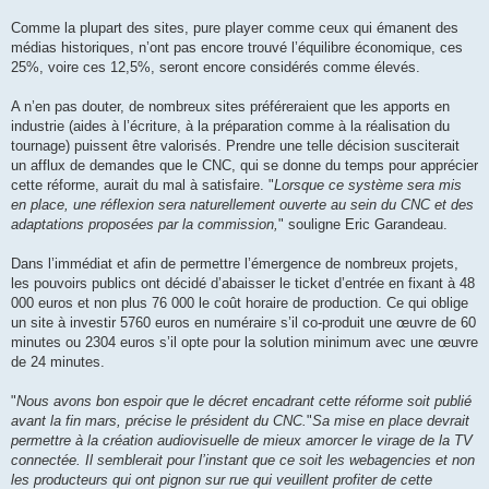
Comme la plupart des sites, pure player comme ceux qui émanent des
médias historiques, n’ont pas encore trouvé l’équilibre économique, ces
25%, voire ces 12,5%, seront encore considérés comme élevés.
A n’en pas douter, de nombreux sites préféreraient que les apports en
industrie (aides à l’écriture, à la préparation comme à la réalisation du
tournage) puissent être valorisés. Prendre une telle décision susciterait
un afflux de demandes que le CNC, qui se donne du temps pour apprécier
cette réforme, aurait du mal à satisfaire. "
Lorsque ce système sera mis
en place, une réflexion sera naturellement ouverte au sein du CNC et des
adaptations proposées par la commission,
" souligne Eric Garandeau.
Dans l’immédiat et afin de permettre l’émergence de nombreux projets,
les pouvoirs publics ont décidé d’abaisser le ticket d’entrée en fixant à 48
000 euros et non plus 76 000 le coût horaire de production. Ce qui oblige
un site à investir 5760 euros en numéraire s’il co-produit une œuvre de 60
minutes ou 2304 euros s’il opte pour la solution minimum avec une œuvre
de 24 minutes.
"
Nous avons bon espoir que le décret encadrant cette réforme soit publié
avant la fin mars, précise le président du CNC.
"
Sa mise en place devrait
permettre à la création audiovisuelle de mieux amorcer le virage de la TV
connectée. Il semblerait pour l’instant que ce soit les webagencies et non
les producteurs qui ont pignon sur rue qui veuillent profiter de cette