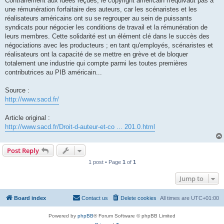
Contrairement aux idées reçues, le copyright américain n'équivaut pas à
une rémunération forfaitaire des auteurs, car les scénaristes et les
réalisateurs américains ont su se regrouper au sein de puissants
syndicats pour négocier les conditions de travail et la rémunération de
leurs membres. Cette solidarité est un élément clé dans le succès des
négociations avec les producteurs ; en tant qu'employés, scénaristes et
réalisateurs ont la capacité de se mettre en grève et de bloquer
totalement une industrie qui compte parmi les toutes premières
contributrices au PIB américain...
Source :
http://www.sacd.fr/
Article original :
http://www.sacd.fr/Droit-d-auteur-et-co ... 201.0.html
Post Reply
1 post • Page
1
of
1
Jump to
Board index
Contact us
Delete cookies
All times are
UTC+01:00
Powered by
phpBB
® Forum Software © phpBB Limited