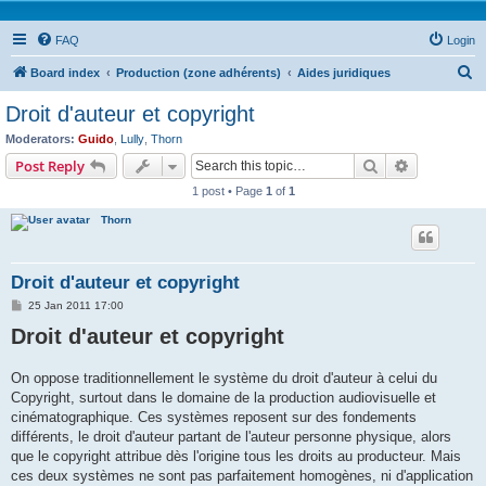
FAQ
Login
S
Board index
Production (zone adhérents)
Aides juridiques
e
Droit d'auteur et copyright
a
Moderators:
Guido
,
Lully
,
Thorn
r
Search
Advanced s
Post Reply
c
1 post • Page
1
of
1
h
Thorn
Droit d'auteur et copyright
P
25 Jan 2011 17:00
o
Droit d'auteur et copyright
s
t
On oppose traditionnellement le système du droit d'auteur à celui du
Copyright, surtout dans le domaine de la production audiovisuelle et
cinématographique. Ces systèmes reposent sur des fondements
différents, le droit d'auteur partant de l'auteur personne physique, alors
que le copyright attribue dès l'origine tous les droits au producteur. Mais
ces deux systèmes ne sont pas parfaitement homogènes, ni d'application