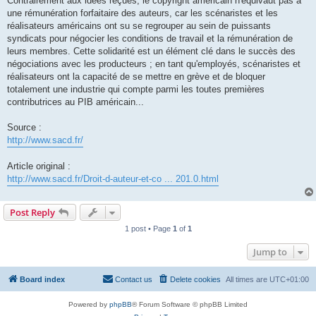
Contrairement aux idées reçues, le copyright américain n'équivaut pas à
une rémunération forfaitaire des auteurs, car les scénaristes et les
réalisateurs américains ont su se regrouper au sein de puissants
syndicats pour négocier les conditions de travail et la rémunération de
leurs membres. Cette solidarité est un élément clé dans le succès des
négociations avec les producteurs ; en tant qu'employés, scénaristes et
réalisateurs ont la capacité de se mettre en grève et de bloquer
totalement une industrie qui compte parmi les toutes premières
contributrices au PIB américain...
Source :
http://www.sacd.fr/
Article original :
http://www.sacd.fr/Droit-d-auteur-et-co ... 201.0.html
Post Reply
1 post • Page
1
of
1
Jump to
Board index
Contact us
Delete cookies
All times are
UTC+01:00
Powered by
phpBB
® Forum Software © phpBB Limited