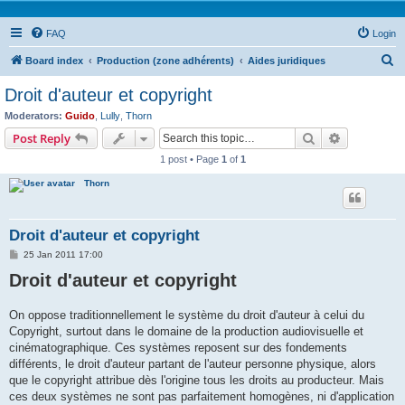
FAQ
Login
S
Board index
Production (zone adhérents)
Aides juridiques
e
Droit d'auteur et copyright
a
Moderators:
Guido
,
Lully
,
Thorn
r
Search
Advanced s
Post Reply
c
1 post • Page
1
of
1
h
Thorn
Droit d'auteur et copyright
P
25 Jan 2011 17:00
o
Droit d'auteur et copyright
s
t
On oppose traditionnellement le système du droit d'auteur à celui du
Copyright, surtout dans le domaine de la production audiovisuelle et
cinématographique. Ces systèmes reposent sur des fondements
différents, le droit d'auteur partant de l'auteur personne physique, alors
que le copyright attribue dès l'origine tous les droits au producteur. Mais
ces deux systèmes ne sont pas parfaitement homogènes, ni d'application