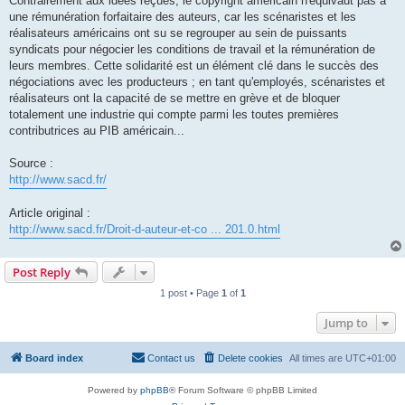
Contrairement aux idées reçues, le copyright américain n'équivaut pas à
une rémunération forfaitaire des auteurs, car les scénaristes et les
réalisateurs américains ont su se regrouper au sein de puissants
syndicats pour négocier les conditions de travail et la rémunération de
leurs membres. Cette solidarité est un élément clé dans le succès des
négociations avec les producteurs ; en tant qu'employés, scénaristes et
réalisateurs ont la capacité de se mettre en grève et de bloquer
totalement une industrie qui compte parmi les toutes premières
contributrices au PIB américain...
Source :
http://www.sacd.fr/
Article original :
http://www.sacd.fr/Droit-d-auteur-et-co ... 201.0.html
Post Reply
1 post • Page
1
of
1
Jump to
Board index
Contact us
Delete cookies
All times are
UTC+01:00
Powered by
phpBB
® Forum Software © phpBB Limited