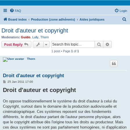
FAQ
Login
S
Board index
Production (zone adhérents)
Aides juridiques
e
Droit d'auteur et copyright
a
Moderators:
Guido
,
Lully
,
Thorn
r
Search
Advanced s
Post Reply
c
1 post • Page
1
of
1
h
Thorn
Droit d'auteur et copyright
P
25 Jan 2011 17:00
o
Droit d'auteur et copyright
s
t
On oppose traditionnellement le système du droit d'auteur à celui du
Copyright, surtout dans le domaine de la production audiovisuelle et
cinématographique. Ces systèmes reposent sur des fondements
différents, le droit d'auteur partant de l'auteur personne physique, alors
que le copyright attribue dès l'origine tous les droits au producteur. Mais
ces deux systèmes ne sont pas parfaitement homogènes, ni d'application