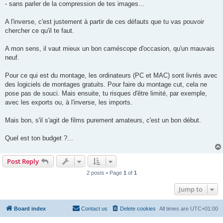
- sans parler de la compression de tes images...
A l'inverse, c'est justement à partir de ces défauts que tu vas pouvoir
chercher ce qu'il te faut.
A mon sens, il vaut mieux un bon caméscope d'occasion, qu'un mauvais
neuf.
Pour ce qui est du montage, les ordinateurs (PC et MAC) sont livrés avec
des logiciels de montages gratuits. Pour faire du montage cut, cela ne
pose pas de souci. Mais ensuite, tu risques d'être limité, par exemple,
avec les exports ou, à l'inverse, les imports.
Mais bon, s'il s'agit de films purement amateurs, c'est un bon début.
Quel est ton budget ?...
Post Reply
2 posts • Page
1
of
1
Jump to
Board index
Contact us
Delete cookies
All times are
UTC+01:00