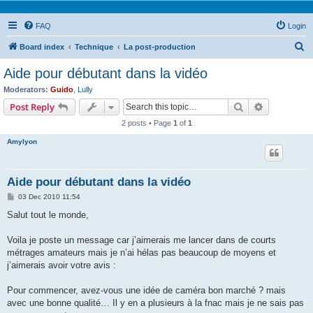
FAQ
Login
S
Board index
Technique
La post-production
e
Aide pour débutant dans la vidéo
a
Moderators:
Guido
,
Lully
r
Search
Advanced s
Post Reply
c
2 posts • Page
1
of
1
h
Amylyon
Aide pour débutant dans la vidéo
P
03 Dec 2010 11:54
o
s
Salut tout le monde,
t
Voila je poste un message car j’aimerais me lancer dans de courts
métrages amateurs mais je n’ai hélas pas beaucoup de moyens et
j’aimerais avoir votre avis :
Pour commencer, avez-vous une idée de caméra bon marché ? mais
avec une bonne qualité… Il y en a plusieurs à la fnac mais je ne sais pas