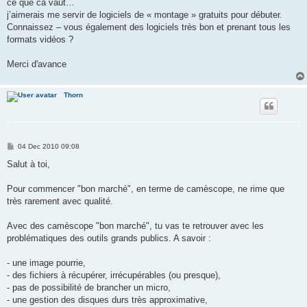
ce que ca vaut…
j’aimerais me servir de logiciels de « montage » gratuits pour débuter.
Connaissez – vous également des logiciels très bon et prenant tous les
formats vidéos ?
Merci d'avance
Thorn
P
04 Dec 2010 09:08
o
s
Salut à toi,
t
Pour commencer "bon marché", en terme de camèscope, ne rime que
très rarement avec qualité.
Avec des camèscope "bon marché", tu vas te retrouver avec les
problématiques des outils grands publics. A savoir :
- une image pourrie,
- des fichiers à récupérer, irrécupérables (ou presque),
- pas de possibilité de brancher un micro,
- une gestion des disques durs très approximative,