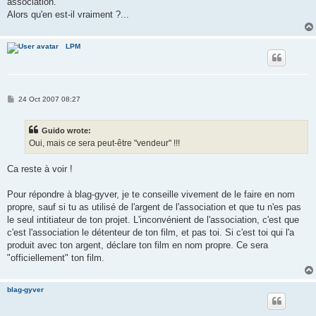
association.
Alors qu'en est-il vraiment ?...
LPM
P
24 Oct 2007 08:27
o
s
t
Guido wrote:
Oui, mais ce sera peut-être "vendeur" !!!
Ca reste à voir !
Pour répondre à blag-gyver, je te conseille vivement de le faire en nom
propre, sauf si tu as utilisé de l'argent de l'association et que tu n'es pas
le seul intitiateur de ton projet. L'inconvénient de l'association, c'est que
c'est l'association le détenteur de ton film, et pas toi. Si c'est toi qui l'a
produit avec ton argent, déclare ton film en nom propre. Ce sera
"officiellement" ton film.
blag-gyver