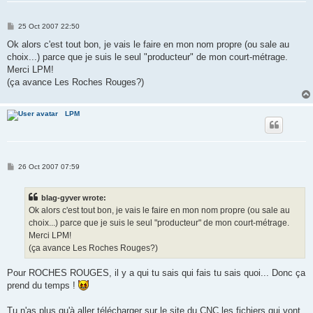
P
25 Oct 2007 22:50
o
s
Ok alors c'est tout bon, je vais le faire en mon nom propre (ou sale au
t
choix...) parce que je suis le seul "producteur" de mon court-métrage.
Merci LPM!
(ça avance Les Roches Rouges?)
LPM
P
26 Oct 2007 07:59
o
s
t
blag-gyver wrote:
Ok alors c'est tout bon, je vais le faire en mon nom propre (ou sale au
choix...) parce que je suis le seul "producteur" de mon court-métrage.
Merci LPM!
(ça avance Les Roches Rouges?)
Pour ROCHES ROUGES, il y a qui tu sais qui fais tu sais quoi... Donc ça
prend du temps !
Tu n'as plus qu'à aller télécharger sur le site du CNC les fichiers qui vont