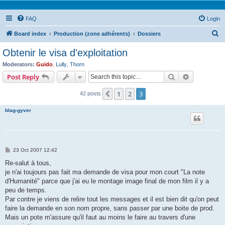
FAQ
Login
S
Board index
Production (zone adhérents)
Dossiers
e
Obtenir le visa d'exploitation
a
Moderators:
Guido
,
Lully
,
Thorn
r
Search
Advanced s
Post Reply
c
1
2
3
Previous
42 posts
h
blag-gyver
P
23 Oct 2007 12:42
o
s
Re-salut à tous,
t
je n'ai toujours pas fait ma demande de visa pour mon court "La note
d'Humanité" parce que j'ai eu le montage image final de mon film il y a
peu de temps.
Par contre je viens de relire tout les messages et il est bien dit qu'on peut
faire la demande en son nom propre, sans passer par une boite de prod.
Mais un pote m'assure qu'il faut au moins le faire au travers d'une