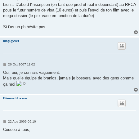
bien... D'abord l'inscription (en tant que prod et real independant) au RPCA
pous le futur numéro de visa (10 euros) et puis l'envoi de ton film avec le
mega dossier (le prix varie en fonction de la durée).
Si t'as un pb hésite pas.
blag-gyver
P
26 Oct 2007 11:02
o
s
Oui, oui, je connais vaguement.
t
Mais quelle équipe de branlos, jamais je bosserai avec des gens comme
ça moi
Etienne Husson
P
22 Aug 2009 09:10
o
s
Coucou à tous,
t