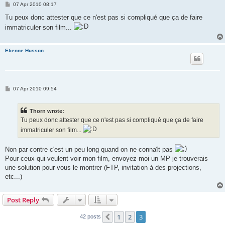
P
07 Apr 2010 08:17
o
s
Tu peux donc attester que ce n'est pas si compliqué que ça de faire
t
immatriculer son film...
Etienne Husson
P
07 Apr 2010 09:54
o
s
t
Thorn wrote:
Tu peux donc attester que ce n'est pas si compliqué que ça de faire
immatriculer son film...
Non par contre c'est un peu long quand on ne connaît pas
Pour ceux qui veulent voir mon film, envoyez moi un MP je trouverais
une solution pour vous le montrer (FTP, invitation à des projections,
etc...)
Post Reply
1
2
3
Previous
42 posts