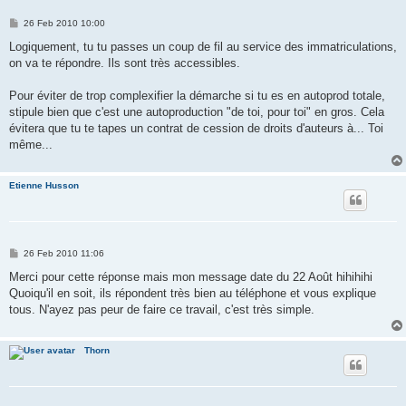
P
26 Feb 2010 10:00
o
s
Logiquement, tu tu passes un coup de fil au service des immatriculations,
t
on va te répondre. Ils sont très accessibles.
Pour éviter de trop complexifier la démarche si tu es en autoprod totale,
stipule bien que c'est une autoproduction "de toi, pour toi" en gros. Cela
évitera que tu te tapes un contrat de cession de droits d'auteurs à... Toi
même...
Etienne Husson
P
26 Feb 2010 11:06
o
s
Merci pour cette réponse mais mon message date du 22 Août hihihihi
t
Quoiqu'il en soit, ils répondent très bien au téléphone et vous explique
tous. N'ayez pas peur de faire ce travail, c'est très simple.
Thorn