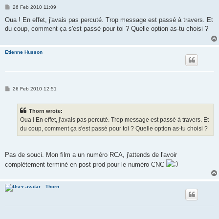
P
26 Feb 2010 11:09
o
s
Oua ! En effet, j'avais pas percuté. Trop message est passé à travers. Et
t
du coup, comment ça s'est passé pour toi ? Quelle option as-tu choisi ?
Etienne Husson
P
26 Feb 2010 12:51
o
s
t
Thorn wrote:
Oua ! En effet, j'avais pas percuté. Trop message est passé à travers. Et
du coup, comment ça s'est passé pour toi ? Quelle option as-tu choisi ?
Pas de souci. Mon film a un numéro RCA, j'attends de l'avoir
complètement terminé en post-prod pour le numéro CNC
Thorn