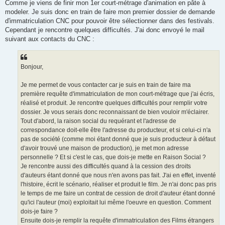
Comme je viens de finir mon 1er court-métrage d'animation en pâte à
modeler. Je suis donc en train de faire mon premier dossier de demande
d'immatriculation CNC pour pouvoir être sélectionner dans des festivals.
Cependant je rencontre quelques difficultés. J'ai donc envoyé le mail
suivant aux contacts du CNC :
Bonjour,
Je me permet de vous contacter car je suis en train de faire ma
première requête d'immatriculation de mon court-métrage que j'ai écris,
réalisé et produit. Je rencontre quelques difficultés pour remplir votre
dossier. Je vous serais donc reconnaissant de bien vouloir m'éclairer.
Tout d'abord, la raison social du requérant et l'adresse de
correspondance doit-elle être l'adresse du producteur, et si celui-ci n'a
pas de société (comme moi étant donné que je suis producteur à défaut
d'avoir trouvé une maison de production), je met mon adresse
personnelle ? Et si c'est le cas, que dois-je mette en Raison Social ?
Je rencontre aussi des difficultés quand à la cession des droits
d'auteurs étant donné que nous n'en avons pas fait. J'ai en effet, inventé
l'histoire, écrit le scénario, réaliser et produit le film. Je n'ai donc pas pris
le temps de me faire un contrat de cession de droit d'auteur étant donné
qu'ici l'auteur (moi) exploitait lui même l'oeuvre en question. Comment
dois-je faire ?
Ensuite dois-je remplir la requête d'immatriculation des Films étrangers