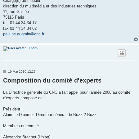
Chargé(e) de mission
direction du multimédia et des industries techniques
11, rue Galilée
75116 Paris
tel. 01 44 34 34 17
fax 01 44 34 34 62
pauline.augrain@cnc.fr
Thorn
P
19 Mar 2010 12:27
o
Composition du comité d'experts
s
t
La Directrice générale du CNC a fait appel pour l’année 2008 au comité
d'experts composé de :
Président
Alain Le Diberder, Directeur général de Buzz 2 Buzz
Membres du comité
Alexandre Brachet (Upian)