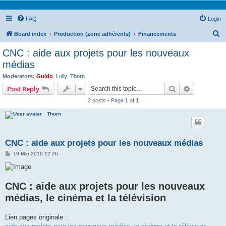
FAQ
Login
S
Board index
Production (zone adhérents)
Financements
e
CNC : aide aux projets pour les nouveaux
a
médias
r
Moderators:
Guido
,
Lully
,
Thorn
c
Search
Advanced s
Post Reply
h
2 posts • Page
1
of
1
Thorn
CNC : aide aux projets pour les nouveaux médias
P
19 Mar 2010 12:26
o
s
t
CNC : aide aux projets pour les nouveaux
médias, le cinéma et la télévision
Lien pages originale :