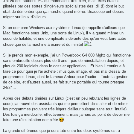
J'ai vu des stations PC qui marchaient très bien, mais elles étaient
pilotées par des sortes d'ingénieurs spécialistes des .dll (!) dont le but
était de démontrer que ça marche quand même. Beaucoup ont depuis
migrer sur linux d'ailleurs..
Si on compare Windows aux systèmes Linux (je rappelle d'ailleurs que
Mac fonctionne sous Unix, une sorte de Linux), il y a quand même un
souci de fiabilité, et une complexité sidérante dès qu'on veut faire autre
chose que de la machine à écrire et du minitel
.
Si je prends mon exemple, j'ai un Powerbook G4 800 Mghz qui fonctionne
sans embrouille depuis plus de 6 ans : pas de réinstallation depuis, et
plus de 200 logiciels dans le dossier application... Et bien il continue à
faire ce pour quoi je l'ai acheté : musique, image, et pas mal d'essai de
programmes Linux, dont le fameux Ardour pour l'audio... Toute la gestion
de ce site, et d'autres aussi, se fait sur ce portable qui tourne presque
24/24...
Après des débuts timides sur Linux (c'est un peu rebutant les lignes de
code) j'ai trouvé des assistants qui me permettent d'installer et de retirer
les programmes (souvent très légers d'ailleur puisque sans tout l'inutile).
Des fois ça merdouille, effectivement, mais jamais au point de devoir me
faire une réinstallation complète
La grande différence que je constate entre les deux systèmes est à