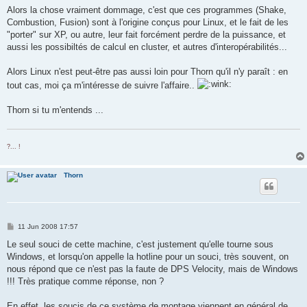
Alors la chose vraiment dommage, c'est que ces programmes (Shake,
Combustion, Fusion) sont à l'origine conçus pour Linux, et le fait de les
"porter" sur XP, ou autre, leur fait forcément perdre de la puissance, et
aussi les possibiltés de calcul en cluster, et autres d'interopérabilités...
Alors Linux n'est peut-être pas aussi loin pour Thorn qu'il n'y paraît : en
tout cas, moi ça m'intéresse de suivre l'affaire..
Thorn si tu m'entends ...
?... !
Thorn
P
11 Jun 2008 17:57
o
s
Le seul souci de cette machine, c'est justement qu'elle tourne sous
t
Windows, et lorsqu'on appelle la hotline pour un souci, très souvent, on
nous répond que ce n'est pas la faute de DPS Velocity, mais de Windows
!!! Très pratique comme réponse, non ?
En effet, les soucis de ce système de montage viennent en général de