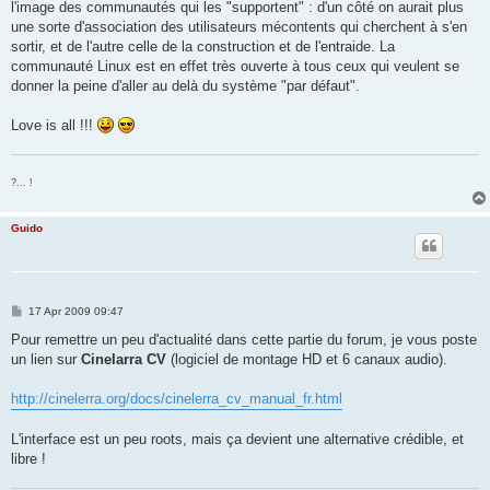
l'image des communautés qui les "supportent" : d'un côté on aurait plus
une sorte d'association des utilisateurs mécontents qui cherchent à s'en
sortir, et de l'autre celle de la construction et de l'entraide. La
communauté Linux est en effet très ouverte à tous ceux qui veulent se
donner la peine d'aller au delà du système "par défaut".
Love is all !!!
?... !
Guido
P
17 Apr 2009 09:47
o
s
Pour remettre un peu d'actualité dans cette partie du forum, je vous poste
t
un lien sur
Cinelarra CV
(logiciel de montage HD et 6 canaux audio).
http://cinelerra.org/docs/cinelerra_cv_manual_fr.html
L'interface est un peu roots, mais ça devient une alternative crédible, et
libre !