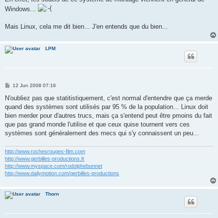
Windows...
Mais Linux, cela me dit bien... J'en entends que du bien...
LPM
P
12 Jun 2008 07:16
o
s
N'oubliez pas que statitistiquement, c'est normal d'entendre que ça merde
t
quand des systèmes sont utilisés par 95 % de la population... Linux doit
bien merder pour d'autres trucs, mais ça s'entend peut être pmoins du fait
que pas grand monde l'utilise et que ceux quise tournent vers ces
systèmes sont généralement des mecs qui s'y connaissent un peu...
http://www.rochesrouges-film.com
http://www.gerbilles-productions.fr
http://www.myspace.com/rodolphebonnet
http://www.dailymotion.com/gerbilles-productions
Thorn