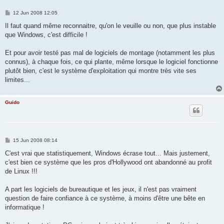
P
12 Jun 2008 12:05
o
s
Il faut quand même reconnaitre, qu'on le veuille ou non, que plus instable
t
que Windows, c'est difficile !
Et pour avoir testé pas mal de logiciels de montage (notamment les plus
connus), à chaque fois, ce qui plante, même lorsque le logiciel fonctionne
plutôt bien, c'est le système d'exploitation qui montre très vite ses
limites...
Guido
P
15 Jun 2008 08:14
o
s
C'est vrai que statistiquement, Windows écrase tout... Mais justement,
t
c'est bien ce système que les pros d'Hollywood ont abandonné au profit
de Linux !!!
A part les logiciels de bureautique et les jeux, il n'est pas vraiment
question de faire confiance à ce système, à moins d'être une bête en
informatique !