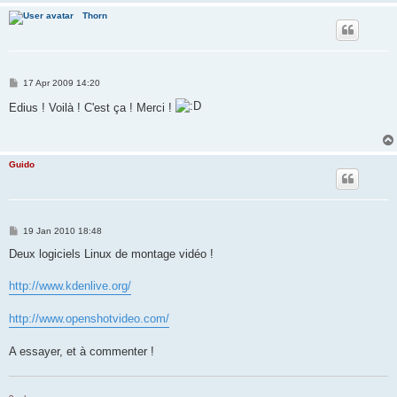
Thorn
P
17 Apr 2009 14:20
o
s
Edius ! Voilà ! C'est ça ! Merci !
t
Guido
P
19 Jan 2010 18:48
o
s
Deux logiciels Linux de montage vidéo !
t
http://www.kdenlive.org/
http://www.openshotvideo.com/
A essayer, et à commenter !