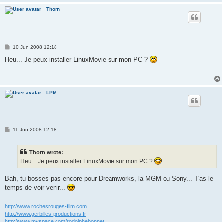
Thorn
P
10 Jun 2008 12:18
o
s
Heu... Je peux installer LinuxMovie sur mon PC ?
t
LPM
P
11 Jun 2008 12:18
o
s
t
Thorn wrote:
Heu... Je peux installer LinuxMovie sur mon PC ?
Bah, tu bosses pas encore pour Dreamworks, la MGM ou Sony... T'as le
temps de voir venir...
http://www.rochesrouges-film.com
http://www.gerbilles-productions.fr
http://www.myspace.com/rodolphebonnet