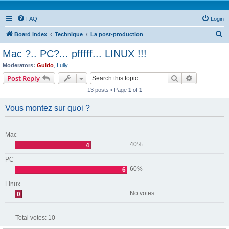
FAQ
Login
S
Board index
Technique
La post-production
e
Mac ?.. PC?... pfffff... LINUX !!!
a
Moderators:
Guido
,
Lully
r
Search
Advanced s
Post Reply
c
13 posts • Page
1
of
1
h
Vous montez sur quoi ?
Mac
40%
4
PC
60%
6
Linux
No votes
0
Total votes:
10