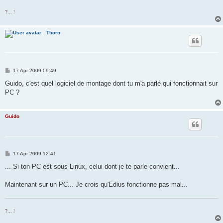
?... !
Thorn
P
17 Apr 2009 09:49
o
s
Guido, c'est quel logiciel de montage dont tu m'a parlé qui fonctionnait sur
t
PC ?
Guido
P
17 Apr 2009 12:41
o
s
... Si ton PC est sous Linux, celui dont je te parle convient...
t
Maintenant sur un PC... Je crois qu'Edius fonctionne pas mal...
?... !