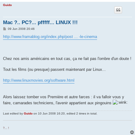
Guido
Mac ?.. PC?... pfffff... LINUX !!!
P
09 Jun 2008 20:46
o
s
http://www.framablog.org/index.php/post ... -le-cinema
t
Chez nos amis américains en tout cas, ça ne fait pas l'ombre d'un doute !
Tout les films (ou presque) passent maintenant par Linux...
http://www.linuxmovies.org/software.html
Alors laissez tomber vos Première et autre farces : il va falloir vous y
faire, camarades techniciens, l'avenir appartient aux pingouins
Last edited by
Guido
on 10 Jun 2008 16:20, edited 2 times in total.
?... !