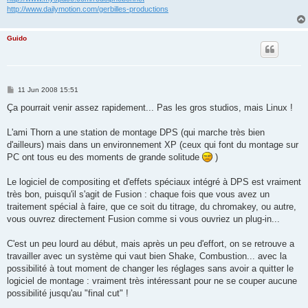
http://www.dailymotion.com/gerbilles-productions
Guido
P
11 Jun 2008 15:51
o
s
Ça pourrait venir assez rapidement... Pas les gros studios, mais Linux !
t
L'ami Thorn a une station de montage DPS (qui marche très bien
d'ailleurs) mais dans un environnement XP (ceux qui font du montage sur
PC ont tous eu des moments de grande solitude
)
Le logiciel de compositing et d'effets spéciaux intégré à DPS est vraiment
très bon, puisqu'il s'agit de Fusion : chaque fois que vous avez un
traitement spécial à faire, que ce soit du titrage, du chromakey, ou autre,
vous ouvrez directement Fusion comme si vous ouvriez un plug-in...
C'est un peu lourd au début, mais après un peu d'effort, on se retrouve a
travailler avec un système qui vaut bien Shake, Combustion... avec la
possibilité à tout moment de changer les réglages sans avoir a quitter le
logiciel de montage : vraiment très intéressant pour ne se couper aucune
possibilité jusqu'au "final cut" !