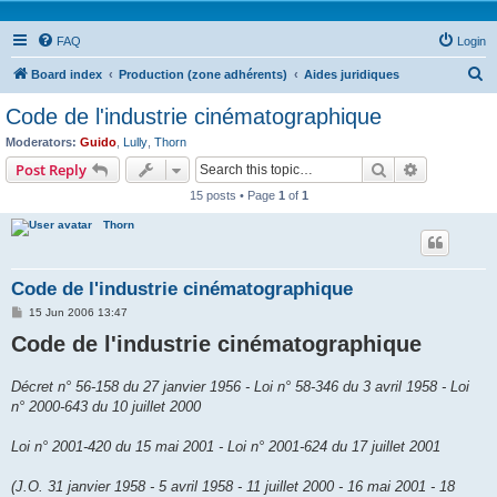
FAQ
Login
S
Board index
Production (zone adhérents)
Aides juridiques
e
Code de l'industrie cinématographique
a
Moderators:
Guido
,
Lully
,
Thorn
r
Search
Advanced s
Post Reply
c
15 posts • Page
1
of
1
h
Thorn
Code de l'industrie cinématographique
P
15 Jun 2006 13:47
o
Code de l'industrie cinématographique
s
t
Décret n° 56-158 du 27 janvier 1956 - Loi n° 58-346 du 3 avril 1958 - Loi
n° 2000-643 du 10 juillet 2000
Loi n° 2001-420 du 15 mai 2001 - Loi n° 2001-624 du 17 juillet 2001
(J.O. 31 janvier 1958 - 5 avril 1958 - 11 juillet 2000 - 16 mai 2001 - 18