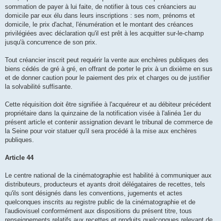
sommation de payer à lui faite, de notifier à tous ces créanciers au
domicile par eux élu dans leurs inscriptions : ses nom, prénoms et
domicile, le prix d'achat, l'énumération et le montant des créances
privilégiées avec déclaration qu'il est prêt à les acquitter sur-le-champ
jusqu'à concurrence de son prix.
Tout créancier inscrit peut requérir la vente aux enchères publiques des
biens cédés de gré à gré, en offrant de porter le prix à un dixième en sus
et de donner caution pour le paiement des prix et charges ou de justifier
la solvabilité suffisante.
Cette réquisition doit être signifiée à l'acquéreur et au débiteur précédent
propriétaire dans la quinzaine de la notification visée à l'alinéa 1er du
présent article et contenir assignation devant le tribunal de commerce de
la Seine pour voir statuer qu'il sera procédé à la mise aux enchères
publiques.
Article 44
Le centre national de la cinématographie est habilité à communiquer aux
distributeurs, producteurs et ayants droit délégataires de recettes, tels
qu'ils sont désignés dans les conventions, jugements et actes
quelconques inscrits au registre public de la cinématographie et de
l'audiovisuel conformément aux dispositions du présent titre, tous
renseignements relatifs aux recettes et produits quelconques relevant de