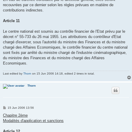
recouvrées par ce dernier selon les règles prévues en matière de
contributions indirectes.
Article 11
Le centre national est soumis au contrôle financier de l'Etat prévu par le
décret n° 55-733 du 26 mai 1955. Les attributions du contrôleur d'Etat
chargé d'exercer, sous l'autorité du ministre des Finances et du ministre
chargé des Affaires Economiques, le contrôle financier du centre national
sont fixés par arrêté du ministre chargé de l'industrie cinématographique,
du ministre des Finances et du ministre chargé des Affaires
Economiques.
Last edited by
Thorn
on 15 Jun 2006 14:18, edited 2 times in total.
Thorn
P
15 Jun 2006 13:56
o
s
Chapitre 2ème
t
Modalités d'application et sanctions
Article 12