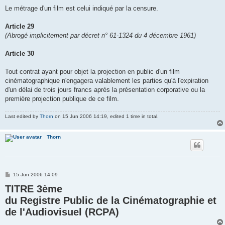
Le métrage d'un film est celui indiqué par la censure.
Article 29
(Abrogé implicitement par décret n° 61-1324 du 4 décembre 1961)
Article 30
Tout contrat ayant pour objet la projection en public d'un film
cinématographique n'engagera valablement les parties qu'à l'expiration
d'un délai de trois jours francs après la présentation corporative ou la
première projection publique de ce film.
Last edited by
Thorn
on 15 Jun 2006 14:19, edited 1 time in total.
Thorn
P
15 Jun 2006 14:09
o
TITRE 3ème
s
t
du Registre Public de la Cinématographie et
de l'Audiovisuel (RCPA)