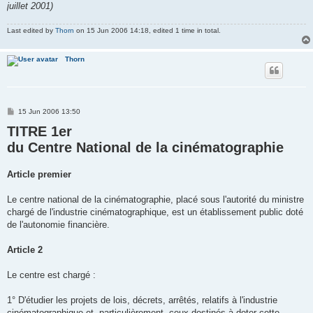
juillet 2001)
Last edited by
Thorn
on 15 Jun 2006 14:18, edited 1 time in total.
Thorn
P
15 Jun 2006 13:50
o
TITRE 1er
s
t
du Centre National de la cinématographie
Article premier
Le centre national de la cinématographie, placé sous l'autorité du ministre
chargé de l'industrie cinématographique, est un établissement public doté
de l'autonomie financière.
Article 2
Le centre est chargé :
1° D'étudier les projets de lois, décrets, arrêtés, relatifs à l'industrie
cinématographique et, particulièrement, ceux destinés à doter cette