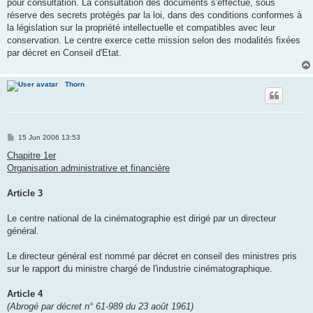
pour consultation. La consultation des documents s'effectue, sous
réserve des secrets protégés par la loi, dans des conditions conformes à
la législation sur la propriété intellectuelle et compatibles avec leur
conservation. Le centre exerce cette mission selon des modalités fixées
par décret en Conseil d'Etat.
Thorn
P
15 Jun 2006 13:53
o
s
Chapitre 1er
t
Organisation administrative et financière
Article 3
Le centre national de la cinématographie est dirigé par un directeur
général.
Le directeur général est nommé par décret en conseil des ministres pris
sur le rapport du ministre chargé de l'industrie cinématographique.
Article 4
(Abrogé par décret n° 61-989 du 23 août 1961)