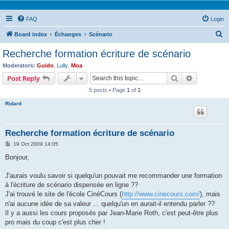
FAQ
Login
S
Board index
Échanges
Scénario
e
Recherche formation écriture de scénario
a
Moderators:
Guido
,
Lully
,
Moa
r
Search
Advanced s
Post Reply
c
5 posts • Page
1
of
1
h
Ridard
Recherche formation écriture de scénario
P
19 Oct 2009 14:05
o
s
Bonjour,
t
J'aurais voulu savoir si quelqu'un pouvait me recommander une formation
à l'écriture de scénario dispensée en ligne ??
J'ai trouvé le site de l'école CinéCours (
http://www.cinecours.com/
), mais
n'ai aucune idée de sa valeur ... quelqu'un en aurait-il entendu parler ??
Il y a aussi les cours proposés par Jean-Marie Roth, c'est peut-être plus
pro mais du coup c'est plus cher !