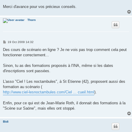
Merci d'avance pour vos précieux conseils.
Thorn
P
19 Oct 2009 14:32
o
s
Des cours de scénario en ligne ? Je ne vois pas trop comment cela peut
t
fonctionner correctement...
Sinon, tu as des formations proposés à l'INA, même si les dates
d'inscriptions sont passées.
L'asso "Ciel ! Les noctambules", à St Etienne (42), proposent aussi des
formation au scénario (
http://www.ciel-lesnoctambules.com/Ciel ... cueil.html
).
Enfin, pour ce qui est de Jean-Marie Roth, il donnait des formations à la
"Scène sur Saöne", mais elles ont stoppé.
Bidi