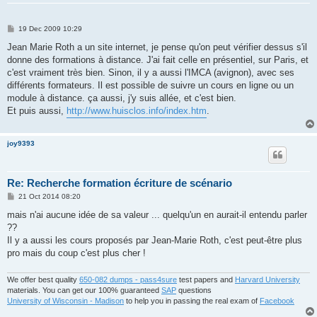
P
19 Dec 2009 10:29
o
s
Jean Marie Roth a un site internet, je pense qu'on peut vérifier dessus s'il
t
donne des formations à distance. J'ai fait celle en présentiel, sur Paris, et
c'est vraiment très bien. Sinon, il y a aussi l'IMCA (avignon), avec ses
différents formateurs. Il est possible de suivre un cours en ligne ou un
module à distance. ça aussi, j'y suis allée, et c'est bien.
Et puis aussi,
http://www.huisclos.info/index.htm
.
joy9393
Re: Recherche formation écriture de scénario
P
21 Oct 2014 08:20
o
s
mais n'ai aucune idée de sa valeur ... quelqu'un en aurait-il entendu parler
t
??
Il y a aussi les cours proposés par Jean-Marie Roth, c'est peut-être plus
pro mais du coup c'est plus cher !
We offer best quality
650-082 dumps - pass4sure
test papers and
Harvard University
materials. You can get our 100% guaranteed
SAP
questions
University of Wisconsin - Madison
to help you in passing the real exam of
Facebook