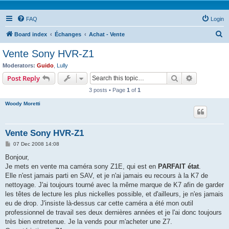
FAQ
Login
S
Board index
Échanges
Achat - Vente
e
Vente Sony HVR-Z1
a
Moderators:
Guido
,
Lully
r
Search
Advanced s
Post Reply
c
3 posts • Page
1
of
1
h
Woody Moretti
Vente Sony HVR-Z1
P
07 Dec 2008 14:08
o
s
Bonjour,
t
Je mets en vente ma caméra sony Z1E, qui est en
PARFAIT état
.
Elle n'est jamais parti en SAV, et je n'ai jamais eu recours à la K7 de
nettoyage. J'ai toujours tourné avec la même marque de K7 afin de garder
les têtes de lecture les plus nickelles possible, et d'ailleurs, je n'es jamais
eu de drop. J'insiste là-dessus car cette caméra a été mon outil
professionnel de travail ses deux dernières années et je l'ai donc toujours
très bien entretenue. Je la vends pour m'acheter une Z7.