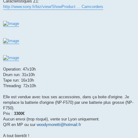
Caractéristiques Z1:
http://www.sony.fr/biz/view/ShowProduct ... Camcorders
Operation: 47x10h
Drum run: 31x10h
Tape run: 16x10h
Threading: 72x10h
Elle est vendue avec tous ses accessoires, dans ça boite d'origine. Je
remplace la batterie d'origine (NP-F570) par une batterie plus grosse (NP-
F750).
Prix :
3300€
Aucun envoi (trop risqué), vente sur Lyon uniquement.
Q/R en MP ou sur
woodymoretti@hotmail.fr
A tout bientôt !