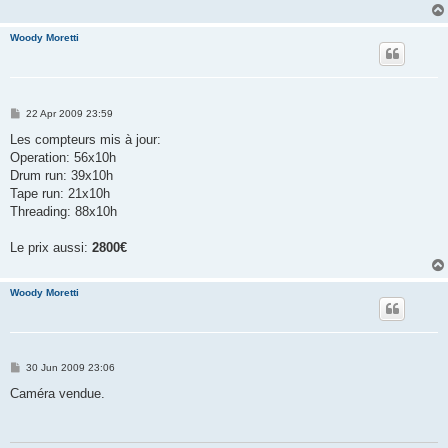
Woody Moretti
P
22 Apr 2009 23:59
o
s
Les compteurs mis à jour:
t
Operation: 56x10h
Drum run: 39x10h
Tape run: 21x10h
Threading: 88x10h
Le prix aussi:
2800€
Woody Moretti
P
30 Jun 2009 23:06
o
s
Caméra vendue.
t