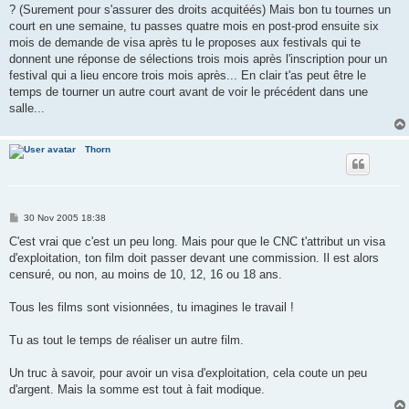
? (Surement pour s'assurer des droits acquitéés) Mais bon tu tournes un
court en une semaine, tu passes quatre mois en post-prod ensuite six
mois de demande de visa après tu le proposes aux festivals qui te
donnent une réponse de sélections trois mois après l'inscription pour un
festival qui a lieu encore trois mois après... En clair t'as peut être le
temps de tourner un autre court avant de voir le précédent dans une
salle...
Thorn
P
30 Nov 2005 18:38
o
s
C'est vrai que c'est un peu long. Mais pour que le CNC t'attribut un visa
t
d'exploitation, ton film doit passer devant une commission. Il est alors
censuré, ou non, au moins de 10, 12, 16 ou 18 ans.
Tous les films sont visionnées, tu imagines le travail !
Tu as tout le temps de réaliser un autre film.
Un truc à savoir, pour avoir un visa d'exploitation, cela coute un peu
d'argent. Mais la somme est tout à fait modique.