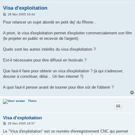
Visa d'exploitation
P
28 Nov 2005 16:44
o
s
Pour relancer un sujet abordé en petit dej' du Rhone...
t
A priori, le visa d'exploitation permet d'exploiter commercialement son film
(le projeter en public et recevoir de l'argent).
Quels sont les autres intérêts du visa d'exploitation ?
Est-il nécessaire pour être diffusé en festivals ?
Que faut-il faire pour obtenir un visa d'exploitation ? (à qui s'adresser,
dossier à constituer, délai... Un lien internet ?)
A quoi faut-il penser avant de tourner pour être sûr de l'obtenir ?
Thorn
Visa d'exploitation
P
28 Nov 2005 16:57
o
s
Le "Visa d'exploitation" est un numéro d'enregistrement CNC qui permet
t