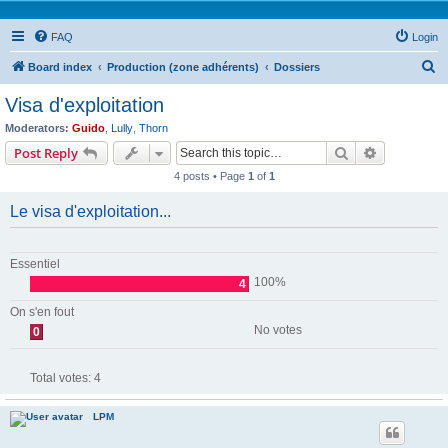
FAQ
Login
S
Board index
Production (zone adhérents)
Dossiers
e
Visa d'exploitation
a
Moderators:
Guido
,
Lully
,
Thorn
r
Search
Advanced s
Post Reply
c
4 posts • Page
1
of
1
h
Le visa d'exploitation...
Essentiel
100%
4
On s'en fout
No votes
0
Total votes:
4
LPM