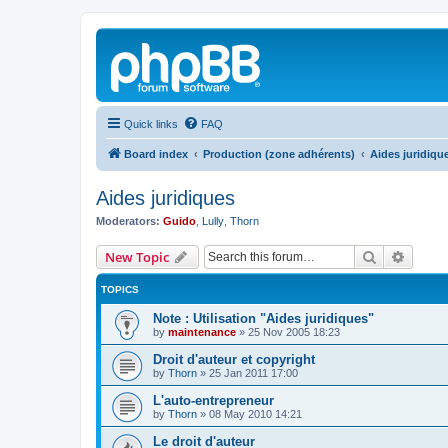
Quick links
FAQ
Board index
Production (zone adhérents)
Aides juridiqu
Aides juridiques
Moderators:
Guido
,
Lully
,
Thorn
Search
Advanc
New Topic
TOPICS
Note : Utilisation "Aides juridiques"
by
maintenance
»
25 Nov 2005 18:23
Droit d'auteur et copyright
by
Thorn
»
25 Jan 2011 17:00
L'auto-entrepreneur
by
Thorn
»
08 May 2010 14:21
Le droit d'auteur