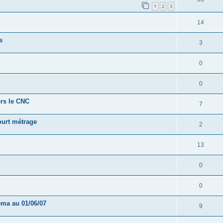
1
2
3
14
s
3
0
0
ers le CNC
7
ourt métrage
2
13
0
0
éma au 01/06/07
9