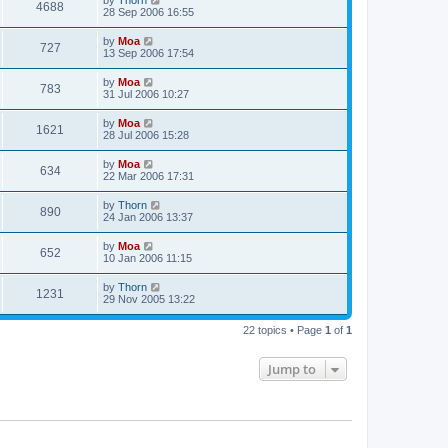
by
Thorn
4688
28 Sep 2006 16:55
by
Moa
727
13 Sep 2006 17:54
by
Moa
783
31 Jul 2006 10:27
by
Moa
1621
28 Jul 2006 15:28
by
Moa
634
22 Mar 2006 17:31
by
Thorn
890
24 Jan 2006 13:37
by
Moa
652
10 Jan 2006 11:15
by
Thorn
1231
29 Nov 2005 13:22
22 topics • Page
1
of
1
Jump to