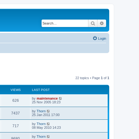
Search
Advanced search
Login
22 topics • Page
1
of
1
VIEWS
LAST POST
by
maintenance
626
25 Nov 2005 18:23
by
Thorn
7437
25 Jan 2011 17:00
by
Thorn
717
08 May 2010 14:23
by
Thorn
9680