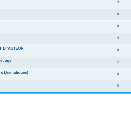
9
0
0
9
T D ’AUTEUR
0
métrage
2
rs Dramatiques)
0
5