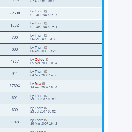
07 Apr 2010 08:19
by
Thorn
22600
01 Dec 2009 22:16
by
Thorn
1102
01 Dec 2009 22:11
by
Thorn
736
06 Apr 2009 13:35
by
Thorn
688
06 Apr 2009 13:23
by
Guido
4817
05 Mar 2009 10:04
by
Thorn
911
04 Mar 2009 14:36
by
Moa
37393
14 Feb 2009 19:34
by
Thorn
691
23 Jul 2007 18:07
by
Thorn
639
23 Jul 2007 18:02
by
Thorn
2048
16 Mar 2007 18:42