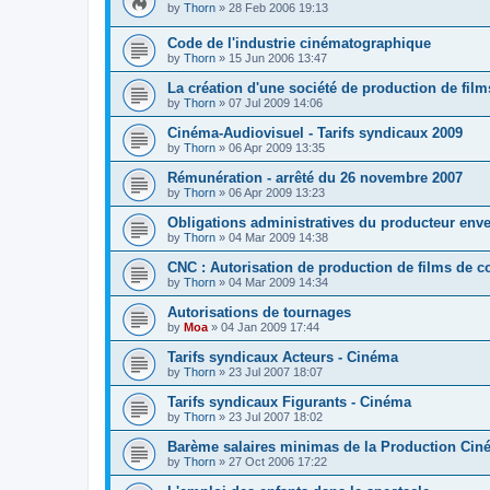
by
Thorn
»
28 Feb 2006 19:13
Code de l'industrie cinématographique
by
Thorn
»
15 Jun 2006 13:47
La création d'une société de production de film
by
Thorn
»
07 Jul 2009 14:06
Cinéma-Audiovisuel - Tarifs syndicaux 2009
by
Thorn
»
06 Apr 2009 13:35
Rémunération - arrêté du 26 novembre 2007
by
Thorn
»
06 Apr 2009 13:23
Obligations administratives du producteur env
by
Thorn
»
04 Mar 2009 14:38
CNC : Autorisation de production de films de c
by
Thorn
»
04 Mar 2009 14:34
Autorisations de tournages
by
Moa
»
04 Jan 2009 17:44
Tarifs syndicaux Acteurs - Cinéma
by
Thorn
»
23 Jul 2007 18:07
Tarifs syndicaux Figurants - Cinéma
by
Thorn
»
23 Jul 2007 18:02
Barème salaires minimas de la Production Cin
by
Thorn
»
27 Oct 2006 17:22