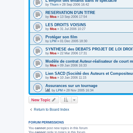
L'emploi des enfants dans le spectacle
by
Thorn
»
28 Sep 2006 16:42
RESERVATION D'UN TITRE
by
Moa
»
13 Sep 2006 17:54
LES DROITS VOISINS
by
Moa
»
31 Jul 2006 10:27
Protéger son film
by
LPM
»
01 Dec 2005 18:30
SYNTHESE des DEBATS PROJET DE LOI DROI
by
Moa
»
22 Mar 2006 17:31
Modèle de contrat Auteur-réalisateur de court 
by
Moa
»
09 Jan 2006 16:33
Lien SACD (Société des Auteurs et Compositeu
by
Moa
»
10 Jan 2006 11:15
Assurances sur un tournage
by
LPM
»
28 Nov 2005 16:34
New Topic
Return to Board Index
FORUM PERMISSIONS
You
cannot
post new topics in this forum
You
cannot
reply to topics in this forum