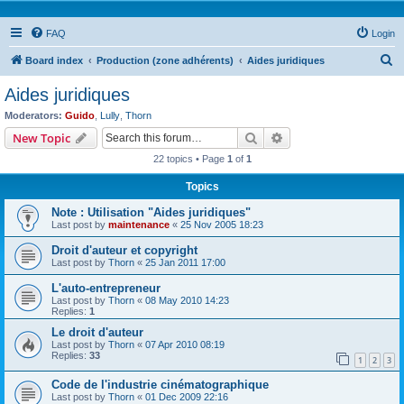
FAQ
Login
S
Board index
Production (zone adhérents)
Aides juridiques
e
Aides juridiques
a
Moderators:
Guido
,
Lully
,
Thorn
r
Search
Advanced search
New Topic
c
22 topics • Page
1
of
1
h
Topics
Note : Utilisation "Aides juridiques"
Last post by
maintenance
«
25 Nov 2005 18:23
Droit d'auteur et copyright
Last post by
Thorn
«
25 Jan 2011 17:00
L'auto-entrepreneur
Last post by
Thorn
«
08 May 2010 14:23
Replies:
1
Le droit d'auteur
Last post by
Thorn
«
07 Apr 2010 08:19
Replies:
33
1
2
3
Code de l'industrie cinématographique
Last post by
Thorn
«
01 Dec 2009 22:16