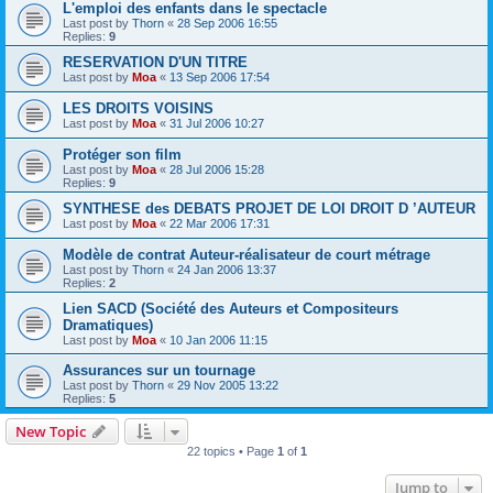
L'emploi des enfants dans le spectacle
Last post by
Thorn
«
28 Sep 2006 16:55
Replies:
9
RESERVATION D'UN TITRE
Last post by
Moa
«
13 Sep 2006 17:54
LES DROITS VOISINS
Last post by
Moa
«
31 Jul 2006 10:27
Protéger son film
Last post by
Moa
«
28 Jul 2006 15:28
Replies:
9
SYNTHESE des DEBATS PROJET DE LOI DROIT D ’AUTEUR
Last post by
Moa
«
22 Mar 2006 17:31
Modèle de contrat Auteur-réalisateur de court métrage
Last post by
Thorn
«
24 Jan 2006 13:37
Replies:
2
Lien SACD (Société des Auteurs et Compositeurs
Dramatiques)
Last post by
Moa
«
10 Jan 2006 11:15
Assurances sur un tournage
Last post by
Thorn
«
29 Nov 2005 13:22
Replies:
5
New Topic
22 topics • Page
1
of
1
Jump to