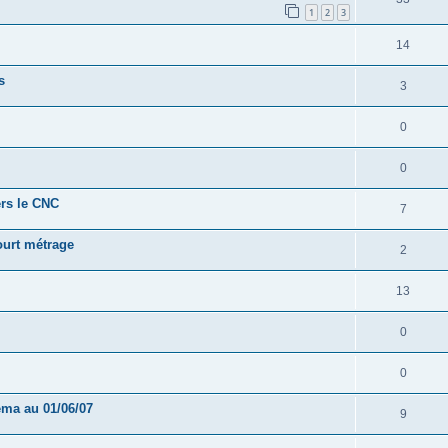
1
2
3
14
s
3
0
0
ers le CNC
7
ourt métrage
2
13
0
0
éma au 01/06/07
9