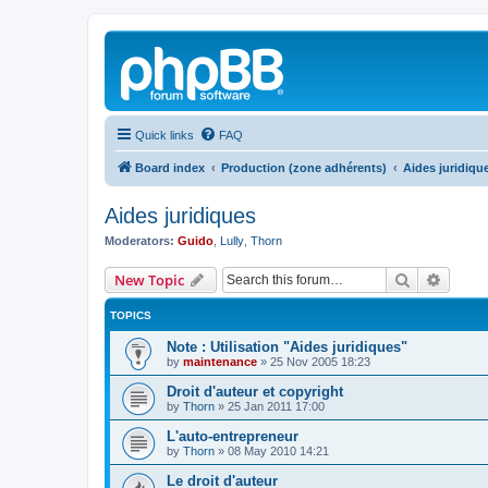
Quick links
FAQ
Board index
Production (zone adhérents)
Aides juridiqu
Aides juridiques
Moderators:
Guido
,
Lully
,
Thorn
Search
Advanc
New Topic
TOPICS
Note : Utilisation "Aides juridiques"
by
maintenance
»
25 Nov 2005 18:23
Droit d'auteur et copyright
by
Thorn
»
25 Jan 2011 17:00
L'auto-entrepreneur
by
Thorn
»
08 May 2010 14:21
Le droit d'auteur