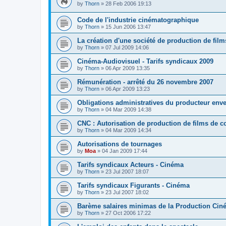
by
Thorn
»
28 Feb 2006 19:13
Code de l'industrie cinématographique
by
Thorn
»
15 Jun 2006 13:47
La création d'une société de production de film
by
Thorn
»
07 Jul 2009 14:06
Cinéma-Audiovisuel - Tarifs syndicaux 2009
by
Thorn
»
06 Apr 2009 13:35
Rémunération - arrêté du 26 novembre 2007
by
Thorn
»
06 Apr 2009 13:23
Obligations administratives du producteur env
by
Thorn
»
04 Mar 2009 14:38
CNC : Autorisation de production de films de c
by
Thorn
»
04 Mar 2009 14:34
Autorisations de tournages
by
Moa
»
04 Jan 2009 17:44
Tarifs syndicaux Acteurs - Cinéma
by
Thorn
»
23 Jul 2007 18:07
Tarifs syndicaux Figurants - Cinéma
by
Thorn
»
23 Jul 2007 18:02
Barème salaires minimas de la Production Cin
by
Thorn
»
27 Oct 2006 17:22