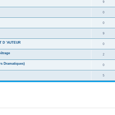
9
0
0
9
T D ’AUTEUR
0
métrage
2
rs Dramatiques)
0
5