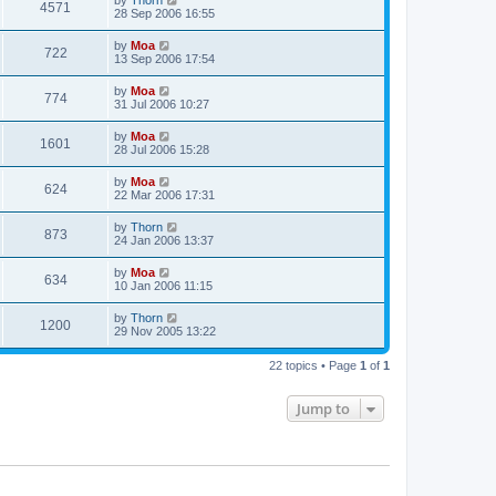
by
Thorn
4571
28 Sep 2006 16:55
by
Moa
722
13 Sep 2006 17:54
by
Moa
774
31 Jul 2006 10:27
by
Moa
1601
28 Jul 2006 15:28
by
Moa
624
22 Mar 2006 17:31
by
Thorn
873
24 Jan 2006 13:37
by
Moa
634
10 Jan 2006 11:15
by
Thorn
1200
29 Nov 2005 13:22
22 topics • Page
1
of
1
Jump to