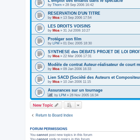
L'emploi des enfants dans le spectacle
by
Thorn
»
28 Sep 2006 16:42
RESERVATION D'UN TITRE
by
Moa
»
13 Sep 2006 17:54
LES DROITS VOISINS
by
Moa
»
31 Jul 2006 10:27
Protéger son film
by
LPM
»
01 Dec 2005 18:30
SYNTHESE des DEBATS PROJET DE LOI DROI
by
Moa
»
22 Mar 2006 17:31
Modèle de contrat Auteur-réalisateur de court 
by
Moa
»
09 Jan 2006 16:33
Lien SACD (Société des Auteurs et Compositeu
by
Moa
»
10 Jan 2006 11:15
Assurances sur un tournage
by
LPM
»
28 Nov 2005 16:34
New Topic
Return to Board Index
FORUM PERMISSIONS
You
cannot
post new topics in this forum
You
cannot
reply to topics in this forum