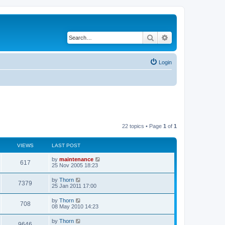
Search
Advanced search
Login
22 topics • Page
1
of
1
VIEWS
LAST POST
by
maintenance
617
25 Nov 2005 18:23
by
Thorn
7379
25 Jan 2011 17:00
by
Thorn
708
08 May 2010 14:23
by
Thorn
9646