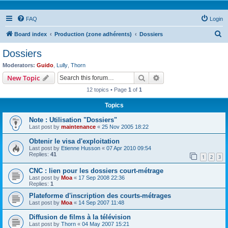
FAQ
Login
S
Board index
Production (zone adhérents)
Dossiers
e
Dossiers
a
Moderators:
Guido
,
Lully
,
Thorn
r
Search
Advanced search
New Topic
c
12 topics • Page
1
of
1
h
Topics
Note : Utilisation "Dossiers"
Last post by
maintenance
«
25 Nov 2005 18:22
Obtenir le visa d'exploitation
Last post by
Etienne Husson
«
07 Apr 2010 09:54
Replies:
41
1
2
3
CNC : lien pour les dossiers court-métrage
Last post by
Moa
«
17 Sep 2008 22:36
Replies:
1
Plateforme d'inscription des courts-métrages
Last post by
Moa
«
14 Sep 2007 11:48
Diffusion de films à la télévision
Last post by
Thorn
«
04 May 2007 15:21