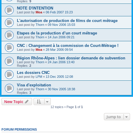
Replies:
9
NOTE D'INTENTION
Last post by
Moa
«
06 Feb 2007 15:23
L'autorisation de production de films de court métrage
Last post by
Thorn
«
09 Nov 2006 15:03
Etapes de la production d’un court métrage
Last post by
Thorn
«
14 Jun 2006 09:21
CNC : Changement à la commission de Court-Métrage !
Last post by
Moa
«
28 Mar 2006 09:54
Région Rhône-Alpes : lien dossier demande de subvention
Last post by
Thorn
«
24 Jan 2006 13:40
Replies:
2
Les dossiers CNC
Last post by
LPM
«
13 Dec 2005 12:08
Visa d'exploitation
Last post by
Thorn
«
30 Nov 2005 18:38
Replies:
3
New Topic
12 topics • Page
1
of
1
Jump to
FORUM PERMISSIONS