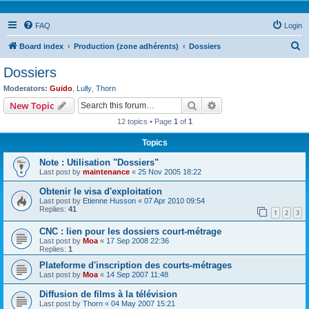
FAQ
Login
S
Board index
Production (zone adhérents)
Dossiers
e
Dossiers
a
Moderators:
Guido
,
Lully
,
Thorn
r
Search
Advanced search
New Topic
c
12 topics • Page
1
of
1
h
Topics
Note : Utilisation "Dossiers"
Last post by
maintenance
«
25 Nov 2005 18:22
Obtenir le visa d'exploitation
Last post by
Etienne Husson
«
07 Apr 2010 09:54
Replies:
41
1
2
3
CNC : lien pour les dossiers court-métrage
Last post by
Moa
«
17 Sep 2008 22:36
Replies:
1
Plateforme d'inscription des courts-métrages
Last post by
Moa
«
14 Sep 2007 11:48
Diffusion de films à la télévision
Last post by
Thorn
«
04 May 2007 15:21