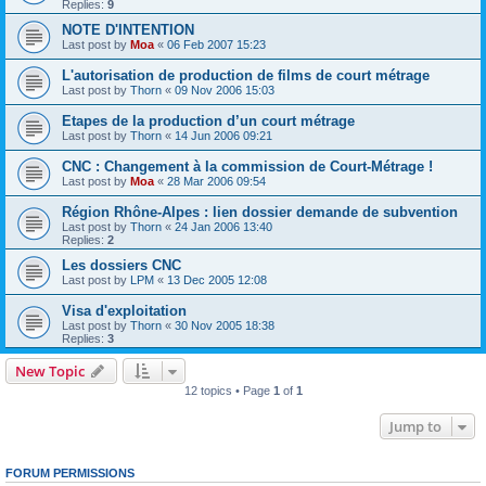
Replies:
9
NOTE D'INTENTION
Last post by
Moa
«
06 Feb 2007 15:23
L'autorisation de production de films de court métrage
Last post by
Thorn
«
09 Nov 2006 15:03
Etapes de la production d’un court métrage
Last post by
Thorn
«
14 Jun 2006 09:21
CNC : Changement à la commission de Court-Métrage !
Last post by
Moa
«
28 Mar 2006 09:54
Région Rhône-Alpes : lien dossier demande de subvention
Last post by
Thorn
«
24 Jan 2006 13:40
Replies:
2
Les dossiers CNC
Last post by
LPM
«
13 Dec 2005 12:08
Visa d'exploitation
Last post by
Thorn
«
30 Nov 2005 18:38
Replies:
3
New Topic
12 topics • Page
1
of
1
Jump to
FORUM PERMISSIONS