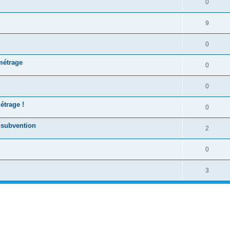
0
9
0
 métrage
0
0
étrage !
0
 subvention
2
0
3