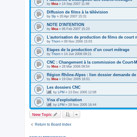
by
Moa
»
14 Sep 2007 11:48
Diffusion de films à la télévision
by
Sly
»
20 Apr 2007 15:31
NOTE D'INTENTION
by
Moa
»
06 Feb 2007 15:23
L'autorisation de production de films de court
by
Thorn
»
09 Nov 2006 15:03
Etapes de la production d’un court métrage
by
Thorn
»
14 Jun 2006 09:21
CNC : Changement à la commission de Court-M
by
Moa
»
28 Mar 2006 09:54
Région Rhône-Alpes : lien dossier demande de
by
Moa
»
19 Dec 2005 16:51
Les dossiers CNC
by
LPM
»
13 Dec 2005 12:08
Visa d'exploitation
by
LPM
»
28 Nov 2005 16:44
New Topic
Return to Board Index