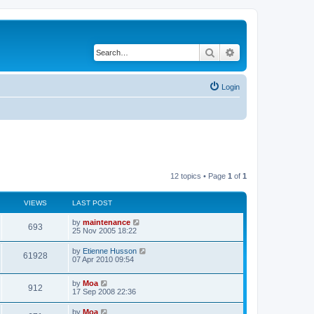
Search
Advanced search
Login
12 topics • Page
1
of
1
VIEWS
LAST POST
by
maintenance
693
25 Nov 2005 18:22
by
Etienne Husson
61928
07 Apr 2010 09:54
by
Moa
912
17 Sep 2008 22:36
by
Moa