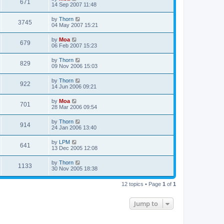
671
14 Sep 2007 11:48
by
Thorn
3745
04 May 2007 15:21
by
Moa
679
06 Feb 2007 15:23
by
Thorn
829
09 Nov 2006 15:03
by
Thorn
922
14 Jun 2006 09:21
by
Moa
701
28 Mar 2006 09:54
by
Thorn
914
24 Jan 2006 13:40
by
LPM
641
13 Dec 2005 12:08
by
Thorn
1133
30 Nov 2005 18:38
12 topics • Page
1
of
1
Jump to