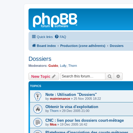
Quick links
FAQ
Board index
Production (zone adhérents)
Dossiers
Dossiers
Moderators:
Guido
,
Lully
,
Thorn
Search
Advanc
New Topic
TOPICS
Note : Utilisation "Dossiers"
by
maintenance
»
25 Nov 2005 18:22
Obtenir le visa d'exploitation
by
Thorn
»
29 Dec 2005 21:00
CNC : lien pour les dossiers court-métrage
by
Moa
»
19 Dec 2005 16:42
Plateforme d'inscription des courts-métrages