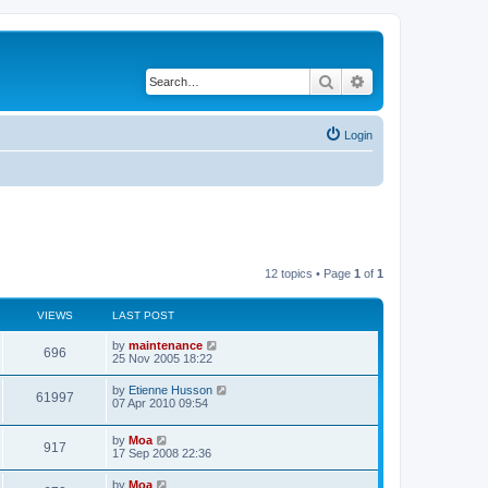
Search
Advanced search
Login
12 topics • Page
1
of
1
VIEWS
LAST POST
by
maintenance
696
25 Nov 2005 18:22
by
Etienne Husson
61997
07 Apr 2010 09:54
by
Moa
917
17 Sep 2008 22:36
by
Moa