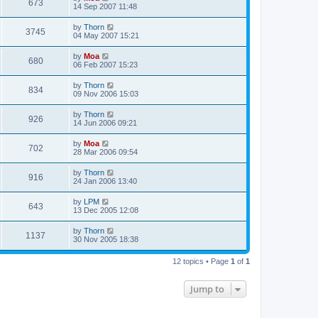
673
14 Sep 2007 11:48
by
Thorn
3745
04 May 2007 15:21
by
Moa
680
06 Feb 2007 15:23
by
Thorn
834
09 Nov 2006 15:03
by
Thorn
926
14 Jun 2006 09:21
by
Moa
702
28 Mar 2006 09:54
by
Thorn
916
24 Jan 2006 13:40
by
LPM
643
13 Dec 2005 12:08
by
Thorn
1137
30 Nov 2005 18:38
12 topics • Page
1
of
1
Jump to