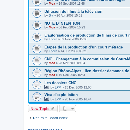
by
Moa
»
14 Sep 2007 11:48
Diffusion de films à la télévision
by
Sly
»
20 Apr 2007 15:31
NOTE D'INTENTION
by
Moa
»
06 Feb 2007 15:23
L'autorisation de production de films de court
by
Thorn
»
09 Nov 2006 15:03
Etapes de la production d’un court métrage
by
Thorn
»
14 Jun 2006 09:21
CNC : Changement à la commission de Court-M
by
Moa
»
28 Mar 2006 09:54
Région Rhône-Alpes : lien dossier demande de
by
Moa
»
19 Dec 2005 16:51
Les dossiers CNC
by
LPM
»
13 Dec 2005 12:08
Visa d'exploitation
by
LPM
»
28 Nov 2005 16:44
New Topic
Return to Board Index