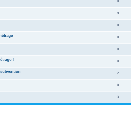
0
9
0
 métrage
0
0
étrage !
0
 subvention
2
0
3