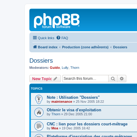
Quick links
FAQ
Board index
Production (zone adhérents)
Dossiers
Dossiers
Moderators:
Guido
,
Lully
,
Thorn
Search
Advanc
New Topic
TOPICS
Note : Utilisation "Dossiers"
by
maintenance
»
25 Nov 2005 18:22
Obtenir le visa d'exploitation
by
Thorn
»
29 Dec 2005 21:00
CNC : lien pour les dossiers court-métrage
by
Moa
»
19 Dec 2005 16:42
Plateforme d'inscription des courts-métrages