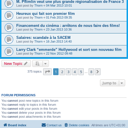
M. Pflimlin veut une plus grande régionalisation de France 3
Last post by
Thorn
«
04 Mar 2013 10:01
Heureux qui fait son premier film
Last post by
Thorn
«
01 Feb 2013 09:35
Financement du cinéma : arrêtons de nous faire des films!
Last post by
Thorn
«
23 Jan 2013 10:36
Salaires: scandale à la SACEM
Last post by
Thorn
«
16 Jan 2013 14:40
Larry Clark “emmerde” Hollywood et sort son nouveau film
Last post by
Thorn
«
22 Nov 2012 09:48
New Topic
Page
1
of
8
1
2
3
4
5
8
Next
375 topics
…
Jump to
FORUM PERMISSIONS
You
cannot
post new topics in this forum
You
cannot
reply to topics in this forum
You
cannot
edit your posts in this forum
You
cannot
delete your posts in this forum
You
cannot
post attachments in this forum
Board index
Contact us
Delete cookies
All times are
UTC+01:00