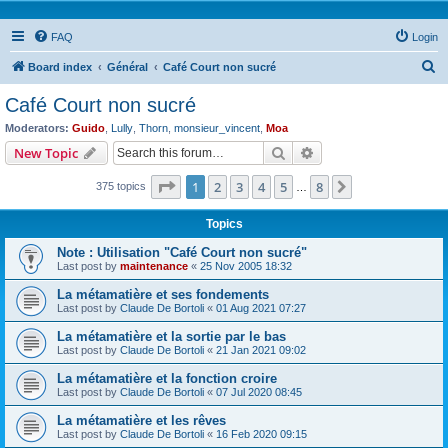
FAQ
Login
S
Board index
Général
Café Court non sucré
e
Café Court non sucré
a
Moderators:
Guido
,
Lully
,
Thorn
,
monsieur_vincent
,
Moa
r
Search
Advanced search
New Topic
c
Page
1
of
8
1
2
3
4
5
8
Next
375 topics
h
…
Topics
Note : Utilisation "Café Court non sucré"
Last post by
maintenance
«
25 Nov 2005 18:32
La métamatière et ses fondements
Last post by
Claude De Bortoli
«
01 Aug 2021 07:27
La métamatière et la sortie par le bas
Last post by
Claude De Bortoli
«
21 Jan 2021 09:02
La métamatière et la fonction croire
Last post by
Claude De Bortoli
«
07 Jul 2020 08:45
La métamatière et les rêves
Last post by
Claude De Bortoli
«
16 Feb 2020 09:15