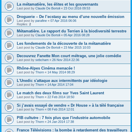
La métamatière, les élites et les gouvernants
Last post by
Claude De Bortoli
«
23 Oct 2016 09:53
Droguerie – De l’ecstasy au menu d’une nouvelle émission
Last post by
parafine
«
07 Apr 2016 06:06
Replies:
2
Métamatière. Le rapport du Terrien à la biodiversité terrestre
Last post by
Claude De Bortoli
«
05 Apr 2016 08:28
Les fondements de la découverte de la métamatière
Last post by
Claude De Bortoli
«
23 Mar 2015 10:03
Decouvrez Fanette Mon court métrage, une jolie comédie
Last post by
sebcham
«
26 Nov 2014 22:36
Rhône-Alpes Cinéma menacée !
Last post by
Thorn
«
14 May 2014 08:29
L'Unedic s'attaque aux intermittents par idéologie
Last post by
Thorn
«
14 Apr 2014 17:04
Le match des deux films sur Yves Saint Laurent
Last post by
Thorn
«
22 Feb 2014 18:50
Si j’avais essayé de vendre « Dr House » à la télé française
Last post by
Thorn
«
08 Feb 2014 12:01
PIB cultutre : 7 fois plus que l'industrie automobile
Last post by
Thorn
«
24 Jan 2014 17:38
France Télévisions : la bombe à retardement des travailleurs