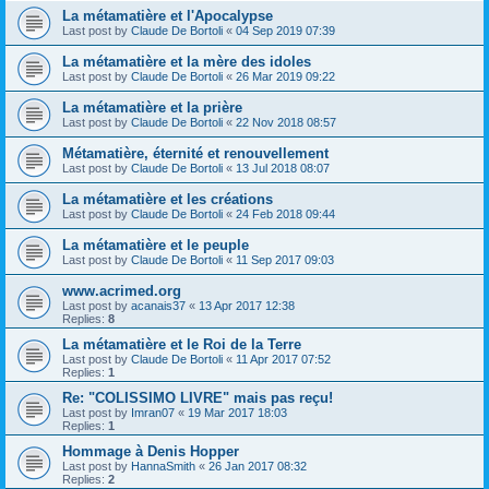
La métamatière et l'Apocalypse
Last post by
Claude De Bortoli
«
04 Sep 2019 07:39
La métamatière et la mère des idoles
Last post by
Claude De Bortoli
«
26 Mar 2019 09:22
La métamatière et la prière
Last post by
Claude De Bortoli
«
22 Nov 2018 08:57
Métamatière, éternité et renouvellement
Last post by
Claude De Bortoli
«
13 Jul 2018 08:07
La métamatière et les créations
Last post by
Claude De Bortoli
«
24 Feb 2018 09:44
La métamatière et le peuple
Last post by
Claude De Bortoli
«
11 Sep 2017 09:03
www.acrimed.org
Last post by
acanais37
«
13 Apr 2017 12:38
Replies:
8
La métamatière et le Roi de la Terre
Last post by
Claude De Bortoli
«
11 Apr 2017 07:52
Replies:
1
Re: "COLISSIMO LIVRE" mais pas reçu!
Last post by
Imran07
«
19 Mar 2017 18:03
Replies:
1
Hommage à Denis Hopper
Last post by
HannaSmith
«
26 Jan 2017 08:32
Replies:
2