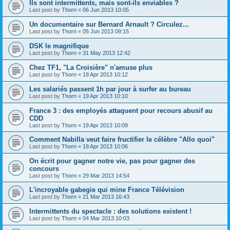
Ils sont intermittents, mais sont-ils enviables ?
Last post by
Thorn
«
06 Jun 2013 10:05
Un documentaire sur Bernard Arnault ? Circulez...
Last post by
Thorn
«
05 Jun 2013 09:15
DSK le magnifique
Last post by
Thorn
«
31 May 2013 12:42
Chez TF1, "La Croisière" n'amuse plus
Last post by
Thorn
«
19 Apr 2013 10:12
Les salariés passent 1h par jour à surfer au bureau
Last post by
Thorn
«
19 Apr 2013 10:10
France 3 : des employés attaquent pour recours abusif au
CDD
Last post by
Thorn
«
19 Apr 2013 10:09
Comment Nabilla veut faire fructifier le célèbre "Allo quoi"
Last post by
Thorn
«
19 Apr 2013 10:06
On écrit pour gagner notre vie, pas pour gagner des
concours
Last post by
Thorn
«
29 Mar 2013 14:54
L'incroyable gabegie qui mine France Télévision
Last post by
Thorn
«
21 Mar 2013 16:43
Intermittents du spectacle : des solutions existent !
Last post by
Thorn
«
04 Mar 2013 10:03