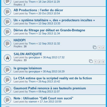
Last post by
Thorn
«
18 Jan 2014 11:29
Replies:
2
AB Productions : l'enfer du décor
Last post by
Thorn
«
20 Oct 2013 10:54
Un « système totalitaire », des « producteurs incultes »
Last post by
Thorn
«
13 Sep 2013 13:33
Dérive du filtrage par défaut en Grande-Bretagne
Last post by
Thorn
«
12 Sep 2013 11:34
HADOPI
Last post by
Thorn
«
12 Sep 2013 11:32
Replies:
16
1
2
SALON ANTIQUITE
Last post by
georgique
«
30 Aug 2013 17:32
Replies:
33
1
2
3
le groupe lolaimon
Last post by
georgique
«
30 Aug 2013 16:29
Le CSA estime que la scripted reality est de la fiction
Last post by
Thorn
«
29 Aug 2013 10:42
Gaumont Pathé renonce à ses fauteuils premium
Last post by
Thorn
«
09 Aug 2013 11:07
Note : Utilisation "Café Court non sucré"
Last post by
siamon
«
17 Jun 2013 10:59