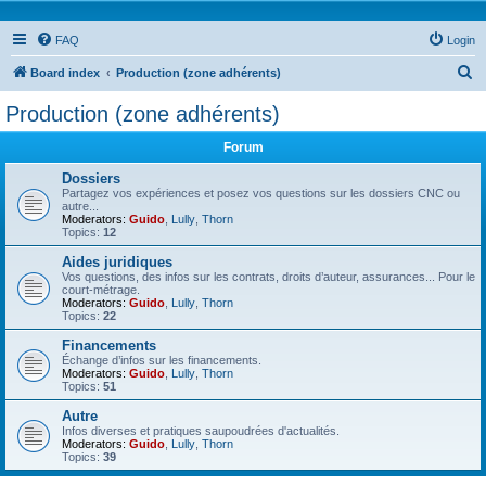
FAQ
Login
S
Board index
Production (zone adhérents)
e
Production (zone adhérents)
a
Forum
r
c
Dossiers
Partagez vos expériences et posez vos questions sur les dossiers CNC ou
h
autre...
Moderators:
Guido
,
Lully
,
Thorn
Topics:
12
Aides juridiques
Vos questions, des infos sur les contrats, droits d’auteur, assurances... Pour le
court-métrage.
Moderators:
Guido
,
Lully
,
Thorn
Topics:
22
Financements
Échange d’infos sur les financements.
Moderators:
Guido
,
Lully
,
Thorn
Topics:
51
Autre
Infos diverses et pratiques saupoudrées d'actualités.
Moderators:
Guido
,
Lully
,
Thorn
Topics:
39