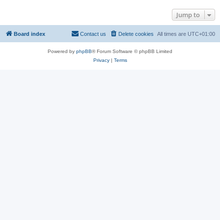
Jump to
Board index
Contact us
Delete cookies
All times are
UTC+01:00
Powered by
phpBB
® Forum Software © phpBB Limited
Privacy
|
Terms