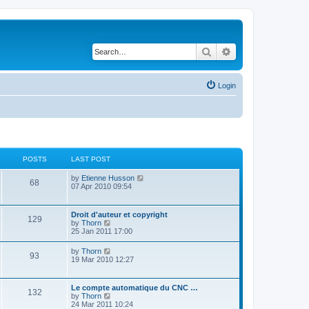
Search
Advanced search
Login
POSTS
LAST POST
V
by
Etienne Husson
68
i
07 Apr 2010 09:54
e
w
t
Droit d'auteur et copyright
129
h
V
by
Thorn
e
i
25 Jan 2011 17:00
l
e
a
w
V
by
Thorn
t
93
t
i
19 Mar 2010 12:27
e
h
e
s
e
w
t
l
t
p
Le compte automatique du CNC …
a
132
h
o
V
by
Thorn
t
e
s
i
24 Mar 2011 10:24
e
l