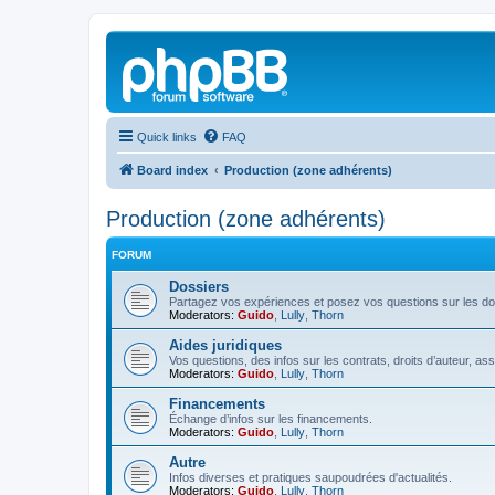
Quick links
FAQ
Board index
Production (zone adhérents)
Production (zone adhérents)
FORUM
Dossiers
Partagez vos expériences et posez vos questions sur les do
Moderators:
Guido
,
Lully
,
Thorn
Aides juridiques
Vos questions, des infos sur les contrats, droits d’auteur, as
Moderators:
Guido
,
Lully
,
Thorn
Financements
Échange d’infos sur les financements.
Moderators:
Guido
,
Lully
,
Thorn
Autre
Infos diverses et pratiques saupoudrées d'actualités.
Moderators:
Guido
,
Lully
,
Thorn