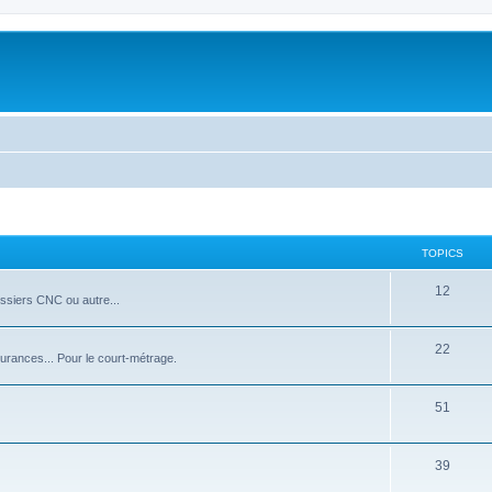
TOPICS
12
ssiers CNC ou autre...
22
surances... Pour le court-métrage.
51
39