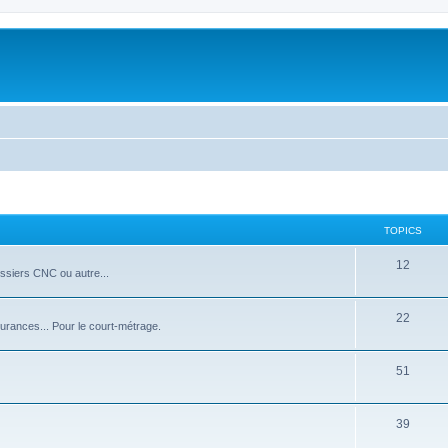
TOPICS
12
ssiers CNC ou autre...
22
surances... Pour le court-métrage.
51
39