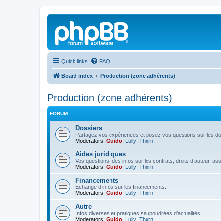
Quick links
FAQ
Board index
Production (zone adhérents)
Production (zone adhérents)
FORUM
Dossiers
Partagez vos expériences et posez vos questions sur les do
Moderators:
Guido
,
Lully
,
Thorn
Aides juridiques
Vos questions, des infos sur les contrats, droits d’auteur, as
Moderators:
Guido
,
Lully
,
Thorn
Financements
Échange d’infos sur les financements.
Moderators:
Guido
,
Lully
,
Thorn
Autre
Infos diverses et pratiques saupoudrées d'actualités.
Moderators:
Guido
,
Lully
,
Thorn