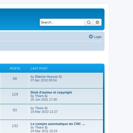
Search
Advanced search
Login
POSTS
LAST POST
V
by
Etienne Husson
68
i
07 Apr 2010 09:54
e
w
t
Droit d'auteur et copyright
129
h
V
by
Thorn
e
i
25 Jan 2011 17:00
l
e
a
w
V
by
Thorn
t
93
t
i
19 Mar 2010 12:27
e
h
e
s
e
w
t
l
t
p
Le compte automatique du CNC …
a
132
h
o
V
by
Thorn
t
e
s
i
24 Mar 2011 10:24
e
l