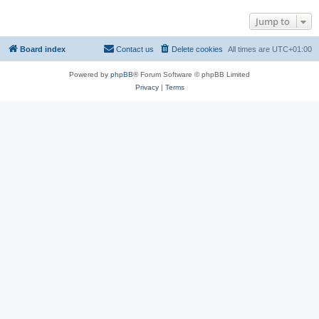
Jump to
Board index
Contact us
Delete cookies
All times are
UTC+01:00
Powered by
phpBB
® Forum Software © phpBB Limited
Privacy
|
Terms