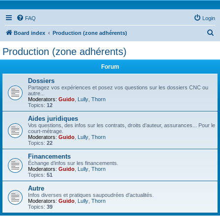
FAQ
Login
S
Board index
Production (zone adhérents)
e
Production (zone adhérents)
a
Forum
r
c
Dossiers
Partagez vos expériences et posez vos questions sur les dossiers CNC ou
h
autre...
Moderators:
Guido
,
Lully
,
Thorn
Topics:
12
Aides juridiques
Vos questions, des infos sur les contrats, droits d’auteur, assurances... Pour le
court-métrage.
Moderators:
Guido
,
Lully
,
Thorn
Topics:
22
Financements
Échange d’infos sur les financements.
Moderators:
Guido
,
Lully
,
Thorn
Topics:
51
Autre
Infos diverses et pratiques saupoudrées d'actualités.
Moderators:
Guido
,
Lully
,
Thorn
Topics:
39