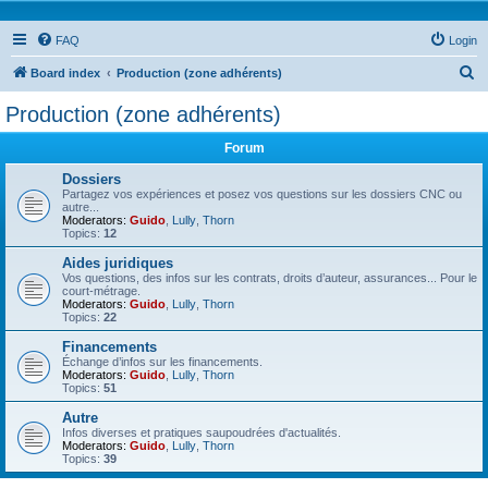
FAQ
Login
S
Board index
Production (zone adhérents)
e
Production (zone adhérents)
a
Forum
r
c
Dossiers
Partagez vos expériences et posez vos questions sur les dossiers CNC ou
h
autre...
Moderators:
Guido
,
Lully
,
Thorn
Topics:
12
Aides juridiques
Vos questions, des infos sur les contrats, droits d’auteur, assurances... Pour le
court-métrage.
Moderators:
Guido
,
Lully
,
Thorn
Topics:
22
Financements
Échange d’infos sur les financements.
Moderators:
Guido
,
Lully
,
Thorn
Topics:
51
Autre
Infos diverses et pratiques saupoudrées d'actualités.
Moderators:
Guido
,
Lully
,
Thorn
Topics:
39