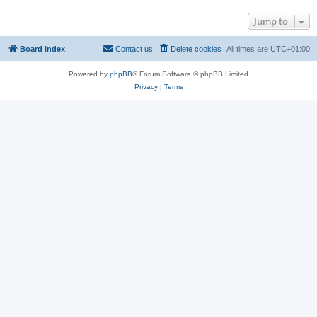
Jump to
Board index
Contact us
Delete cookies
All times are
UTC+01:00
Powered by
phpBB
® Forum Software © phpBB Limited
Privacy
|
Terms