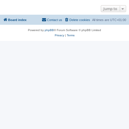
Jump to
Board index
Contact us
Delete cookies
All times are
UTC+01:00
Powered by
phpBB
® Forum Software © phpBB Limited
Privacy
|
Terms