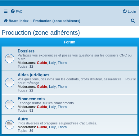
FAQ
Login
S
Board index
Production (zone adhérents)
e
Production (zone adhérents)
a
Forum
r
c
Dossiers
Partagez vos expériences et posez vos questions sur les dossiers CNC ou
h
autre...
Moderators:
Guido
,
Lully
,
Thorn
Topics:
12
Aides juridiques
Vos questions, des infos sur les contrats, droits d’auteur, assurances... Pour le
court-métrage.
Moderators:
Guido
,
Lully
,
Thorn
Topics:
22
Financements
Échange d’infos sur les financements.
Moderators:
Guido
,
Lully
,
Thorn
Topics:
51
Autre
Infos diverses et pratiques saupoudrées d'actualités.
Moderators:
Guido
,
Lully
,
Thorn
Topics:
39