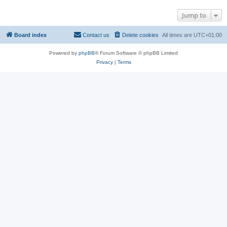
Jump to
Board index
Contact us
Delete cookies
All times are
UTC+01:00
Powered by
phpBB
® Forum Software © phpBB Limited
Privacy
|
Terms