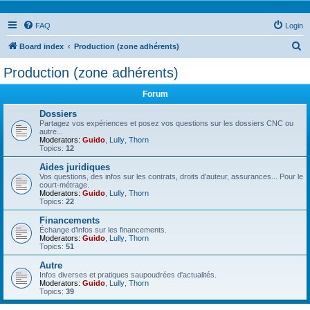
FAQ
Login
S
Board index
Production (zone adhérents)
e
Production (zone adhérents)
a
Forum
r
c
Dossiers
Partagez vos expériences et posez vos questions sur les dossiers CNC ou
h
autre...
Moderators:
Guido
,
Lully
,
Thorn
Topics:
12
Aides juridiques
Vos questions, des infos sur les contrats, droits d’auteur, assurances... Pour le
court-métrage.
Moderators:
Guido
,
Lully
,
Thorn
Topics:
22
Financements
Échange d’infos sur les financements.
Moderators:
Guido
,
Lully
,
Thorn
Topics:
51
Autre
Infos diverses et pratiques saupoudrées d'actualités.
Moderators:
Guido
,
Lully
,
Thorn
Topics:
39