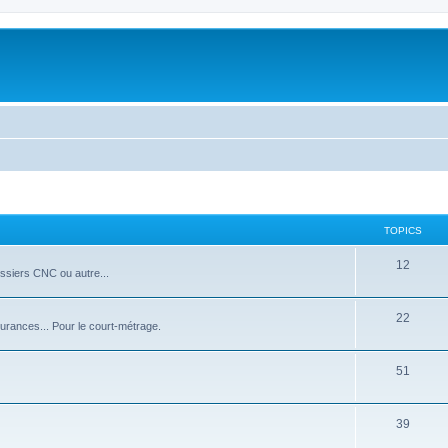
TOPICS
12
ssiers CNC ou autre...
22
surances... Pour le court-métrage.
51
39