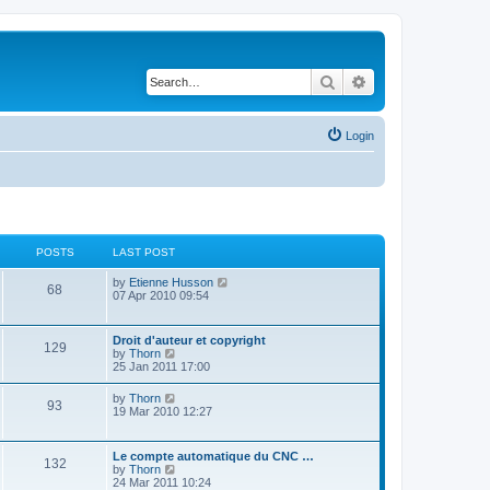
Search
Advanced search
Login
POSTS
LAST POST
V
by
Etienne Husson
68
i
07 Apr 2010 09:54
e
w
t
Droit d'auteur et copyright
129
h
V
by
Thorn
e
i
25 Jan 2011 17:00
l
e
a
w
V
by
Thorn
t
93
t
i
19 Mar 2010 12:27
e
h
e
s
e
w
t
l
t
p
Le compte automatique du CNC …
a
132
h
o
V
by
Thorn
t
e
s
i
24 Mar 2011 10:24
e
l